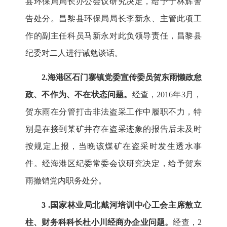
县环保局局长办公会议研究决定，给予于林辉警
告处分。昌黎县环保局局长李新永、
主管此项工
作的副主任科员
马新永对此负领导责任，昌黎县
纪委
对
二人
进行
诫勉谈话。
2.海港区石门寨镇党委宣传委员贺东雨懒政怠
政、不作为、不在状态问题。
经查，2016年3月，
贺东雨在分管打击非法盗采工作中履职不力，
特
别是在接到某矿井存在盗采迹象的报告后未及时
按规定上报，当晚该煤矿在盗采时发生透水事
件。经海港区纪委常委会议研究决定，给予贺东
雨撤销党内职务处分。
3
.国家林业局北戴河培训中心工会主席敖立
柱、财务科科长杜小川经商办企业问题。
经查，2