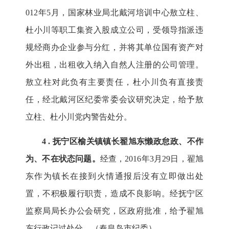
012年5月，国家林业局北戴河培训中心敖立柱、
杜小川等职工集资入股成立公司，受领导指派违
规经商办企业参与分红，并将其单位国有资产对
外出租，出租收入纳入自然人注册的公司管理。
敖立柱对此负有主要责任，杜小川负有直接责
任，经北戴河区纪委常委会议研究决定，给予敖
立柱、杜小川党内警告处分。
4
. 抚宁区榆关镇镇长翟旭东懒政怠政、不作
为、不在状态问题。
经查，2016年3月29日，翟旭
东作为镇长
在接到火情通报后
没有立即做出处
置，不积极履行职责，造成不良影响。经抚宁区
监察局局长办公会研究，区政府批准，给予翟旭
东行政记过处分。
（秦皇岛市纪委）