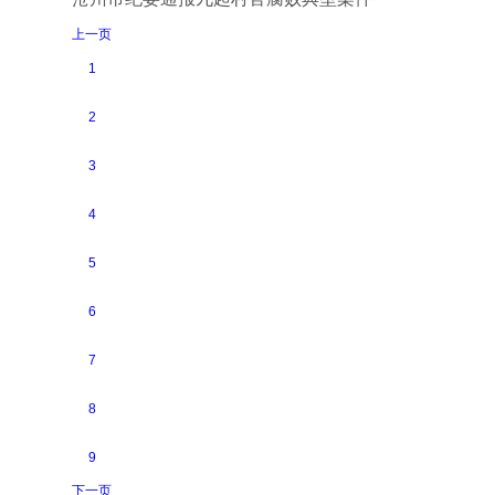
上一页
1
2
3
4
5
6
7
8
9
下一页