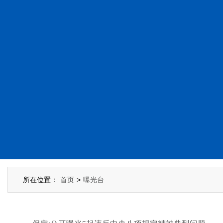
所在位置：
首页
>
曝光台