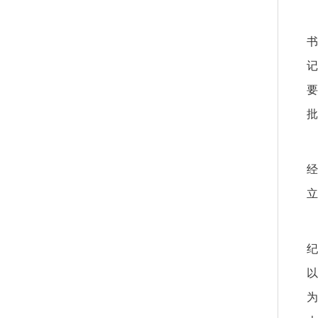
书
记
要
批
经
立
纪
以
为