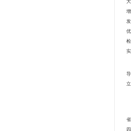
大
增
发
优
检
实
导
立
省
四