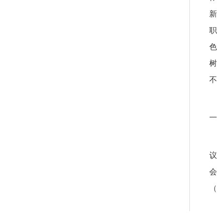
新
职
色
树
不
一
议
会
（