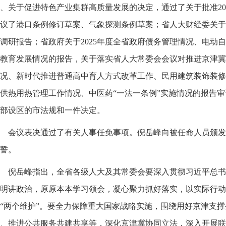
、关于促进特色产业集群高质量发展的决定，通过了关于批准20
议了港口条例修订草案、气象探测条例草案；省人大财经委关于2
调研报告；省政府关于2025年度全省政府债务管理情况、电动
教育发展情况的报告，关于落实省人大常委会会议对推进京津冀
况、新时代推进普通高中育人方式改革工作、民用建筑装饰装修
供热用热管理工作情况、中医药“一法一条例”实施情况的报告
部设区的市法规和一件决定。
会议表决通过了有关人事任免事项。倪岳峰向被任命人员颁发
誓。
倪岳峰指出，全省各级人大及其常委会要深入贯彻习近平总书
明讲政治，原原本本学习领会，凝心聚力抓好落实，以实际行动
“两个维护”。要全力保障重大国家战略实施，围绕用好京津支
、推进公共服务共建共享等，深化京津冀协同立法，深入开展联