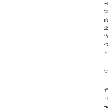
例
审
的
业
情
强
六
宣
鲜
到
作