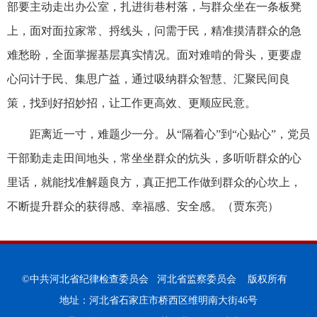
部要主动走出办公室，扎进街巷村落，与群众坐在一条板凳
上，面对面拉家常、捋线头，问需于民，精准摸清群众的急
难愁盼，全面掌握基层真实情况。面对难啃的骨头，更要虚
心问计于民、集思广益，通过吸纳群众智慧、汇聚民间良
策，找到好招妙招，让工作更高效、更顺应民意。
距离近一寸，难题少一分。从“隔着心”到“心贴心”，党员
干部勤走走田间地头，常坐坐群众的炕头，多听听群众的心
里话，就能找准解题良方，真正把工作做到群众的心坎上，
不断提升群众的获得感、幸福感、安全感。（贾东亮）
©中共河北省纪律检查委员会 河北省监察委员会 版权所有
地址：河北省石家庄市桥西区维明南大街46号