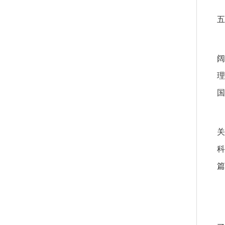
五
阔
理
国
关
科
篇