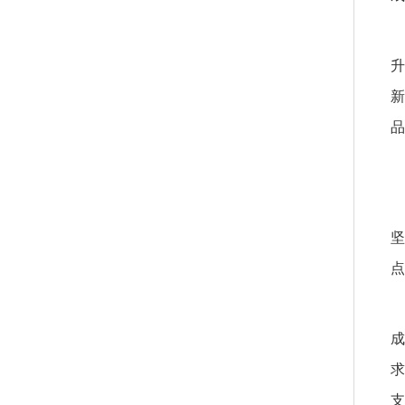
升
新
品
坚
点
成
求
支