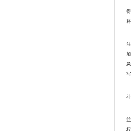
得
将
注
加
急
写
斗
益
权