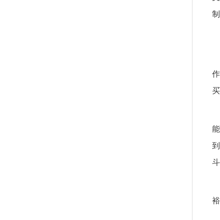
制
作
买
能
到
斗
裕