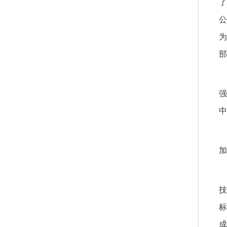
了
公
为
部
强
中
加
技
标
成