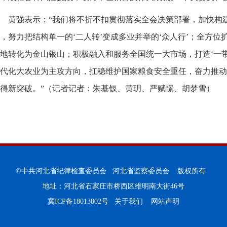
黄强表示：“我们将不折不扣贯彻落实全会决策部署，加快构
，努力把结构单一的‘二人转’变成多业并举的‘众人行’；全方
地转化为金山银山；积极融入和服务全国统一大市场，打造‘一
代化大农业为主攻方向，扛稳维护国家粮食安全重任，奋力推动
得新突破。”（记者记者：朱基钗、黄玥、严赋憬、胡梦雪）
©中共河北省纪律检查委员会 河北省监察委员会 版权所有
地址：河北省石家庄市桥西区维明南大街46号
冀ICP备18013802号
关于我们
网站声明