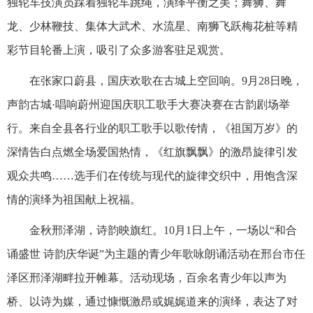
独轮车技演员踩着独轮车跳绳，演绎平衡之美；舞狮、舞
龙、少林鞭技、集体大武术、水流星、南狮飞跃梅花桩等精
彩节目轮番上演，吸引了众多游客驻足观赏。
在张家口蔚县，国庆欢歌在古城上空回响。9月28日晚，
声韵古城·唱响蔚州迎国庆职工歌手大赛决赛在古韵剧场举
行。来自全县各行业的职工歌手以歌传情，《祖国万岁》的
深情告白点燃全场爱国热情，《红旗飘飘》的激昂旋律引发
观众共鸣……选手们在传统与现代的旋律交织中，用饱含深
情的演绎为祖国献上祝福。
金秋邢泽湖，诗韵映旗红。10月1日上午，一场以“和合
诵盛世 诗韵庆华诞”为主题的青少年歌咏朗诵活动在邢台市任
泽区邢泽湖畔拉开帷幕。活动现场，百余名青少年以声为
桥、以诗为媒，通过慷慨激昂或娓娓道来的演绎，表达了对