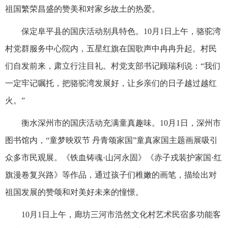
祖国繁荣昌盛的赞美和对家乡故土的热爱。
保定阜平县的国庆活动别具特色。10月1日上午，骆驼湾
村党群服务中心院内，五星红旗在国歌声中冉冉升起。村民
们自发前来，肃立行注目礼。村党支部书记顾瑞利说：“我们
一定牢记嘱托，把骆驼湾发展好，让乡亲们的日子越过越红
火。”
衡水深州市的国庆活动充满童真趣味。10月1日，深州市
图书馆内，“童梦映双节 丹青颂家国”童真家国主题画展吸引
众多市民观展。《铁血铸魂·山河永固》《赤子戎装护家国·红
旗漫卷复兴路》等作品，通过孩子们稚嫩的画笔，描绘出对
祖国发展的赞颂和对美好未来的憧憬。
10月1日上午，廊坊三河市浩然文化村艺术民宿多功能客