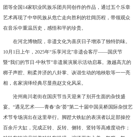
团等全国14家职业民族乐团共同创作的作品，通过五个乐章
艺术再现了中华民族从危亡走向胜利的壮阔历程，带领观众
在音乐中重温历史，感悟和平的珍贵。
在河北博物院，非遗文化为喜庆日子增添了独特韵味。
10月1日上午，2025年“乐享河北”非遗会客厅——国庆节
暨“我们的节日·中秋节”非遗展演展示活动启幕。激越高亢的
梆子声腔、刚柔并济的八卦掌、诙谐生动的地秧歌等一一亮
相，名家演绎经典尽显燕赵文化风采。
沧州南川老街在国庆节当天迎来了别开生面的杂技盛
宴。“遇见艺术——青春‘杂’荟”第二十届中国吴桥国际杂技艺
术节专场演出在这里举行。脚蹬大铁缸的表演者以足部操控
百余斤大缸，完成正转、反转、侧转、竖转等高难度动作；