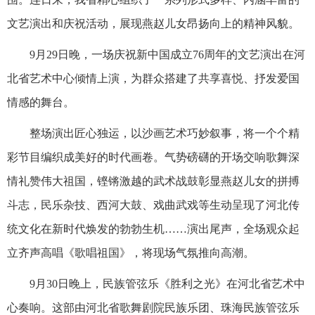
文艺演出和庆祝活动，展现燕赵儿女昂扬向上的精神风貌。
9月29日晚，一场庆祝新中国成立76周年的文艺演出在河
北省艺术中心倾情上演，为群众搭建了共享喜悦、抒发爱国
情感的舞台。
整场演出匠心独运，以沙画艺术巧妙叙事，将一个个精
彩节目编织成美好的时代画卷。气势磅礴的开场交响歌舞深
情礼赞伟大祖国，铿锵激越的武术战鼓彰显燕赵儿女的拼搏
斗志，民乐杂技、西河大鼓、戏曲武戏等生动呈现了河北传
统文化在新时代焕发的勃勃生机……演出尾声，全场观众起
立齐声高唱《歌唱祖国》，将现场气氛推向高潮。
9月30日晚上，民族管弦乐《胜利之光》在河北省艺术中
心奏响。这部由河北省歌舞剧院民族乐团、珠海民族管弦乐