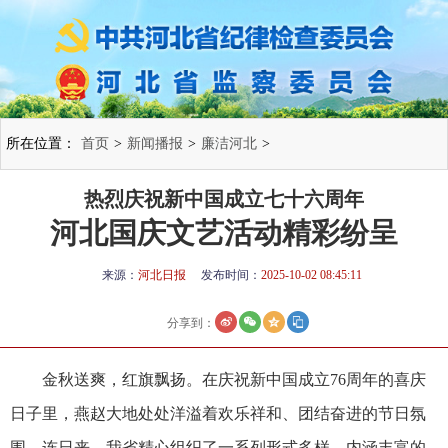
所在位置：
首页
>
新闻播报
>
廉洁河北
>
热烈庆祝新中国成立七十六周年
河北国庆文艺活动精彩纷呈
来源：
河北日报
发布时间：
2025-10-02 08:45:11
分享到：
金秋送爽，红旗飘扬。在庆祝新中国成立76周年的喜庆
日子里，燕赵大地处处洋溢着欢乐祥和、团结奋进的节日氛
围。连日来，我省精心组织了一系列形式多样、内涵丰富的