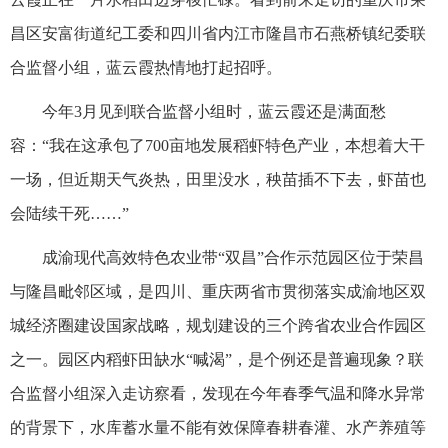
昌区安富街道纪工委和四川省内江市隆昌市石燕桥镇纪委联
合监督小组，蓝云霞热情地打起招呼。
今年3月见到联合监督小组时，蓝云霞还是满面愁
容：“我在这承包了700亩地发展稻虾特色产业，本想着大干
一场，但近期天气炎热，田里没水，秧苗插不下去，虾苗也
会陆续干死……”
成渝现代高效特色农业带“双昌”合作示范园区位于荣昌
与隆昌毗邻区域，是四川、重庆两省市贯彻落实成渝地区双
城经济圈建设国家战略，规划建设的三个跨省农业合作园区
之一。园区内稻虾田缺水“喊渴”，是个例还是普遍现象？联
合监督小组深入走访察看，发现在今年春季气温和降水异常
的背景下，水库蓄水量不能有效保障春耕春灌、水产养殖等