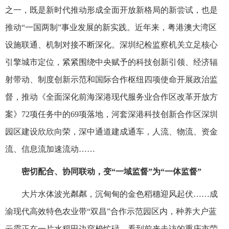
之一，既是新时代推动形成全面开放新格局的新尝试，也是
推动“一国两制”事业发展的新实践。近年来，粤港澳大湾区
设施联通、机制对接不断深化。深圳纪检监察机关立足核心
引擎城市定位，紧紧围绕中央赋予的科技创新引领、经济辐
射带动、制度创新示范和国际合作枢纽四项使命开展政治监
督，推动《全面深化前海深港现代服务业合作区改革开放方
案》72项任务中的69项落地，河套深港科技创新合作区深圳
园区建设欣欣向荣，深中通道建成通车，人流、物流、资金
流、信息流加速流动……
密切配合、协同联动，变“一域监督”为“一体监督”
大片水体波光粼粼，沉甸甸的金色稻穗迎风起伏……成
渝现代高效特色农业带“双昌”合作示范园区内，种养大户蓝
云霞正在一片水稻田边穿梭忙碌。看到前来走访的重庆市荣