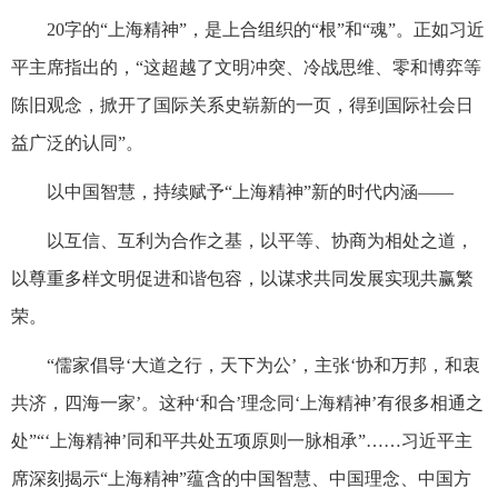
20字的“上海精神”，是上合组织的“根”和“魂”。正如习近
平主席指出的，“这超越了文明冲突、冷战思维、零和博弈等
陈旧观念，掀开了国际关系史崭新的一页，得到国际社会日
益广泛的认同”。
以中国智慧，持续赋予“上海精神”新的时代内涵——
以互信、互利为合作之基，以平等、协商为相处之道，
以尊重多样文明促进和谐包容，以谋求共同发展实现共赢繁
荣。
“儒家倡导‘大道之行，天下为公’，主张‘协和万邦，和衷
共济，四海一家’。这种‘和合’理念同‘上海精神’有很多相通之
处”“‘上海精神’同和平共处五项原则一脉相承”……习近平主
席深刻揭示“上海精神”蕴含的中国智慧、中国理念、中国方