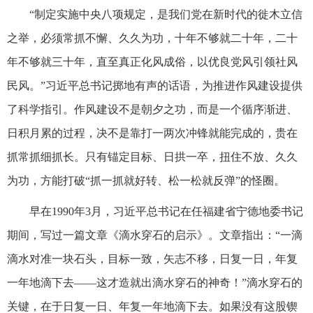
“制定实施中央八项规定，是我们党在新时代的徙木立信
之举，必须常抓不懈、久久为功，十年不够就二十年，二十
年不够就三十年，直至真正化风成俗，以优良党风引领社风
民风。”习近平总书记掷地有声的话语，为推进作风建设提供
了科学指引。作风建设不是朝夕之功，而是一个循序渐进、
日积月累的过程，决不是靠打一两次冲锋就能完成的，贵在
抓常抓细抓长。只有锚定目标、日拱一卒，扭住不放、久久
为功，方能打破“抓一抓就好转、松一松就反弹”的怪圈。
早在1990年3月，习近平总书记在任福建省宁德地委书记
期间，写过一篇文章《滴水穿石的启示》。文章指出：“一滴
滴水对准一块石头，目标一致，矢志不移，日复一日，年复
一年地滴下去——这才造就出滴水穿石的神奇！”滴水穿石的
关键，在于日复一日、年复一年地滴下去。如果没有这股锲