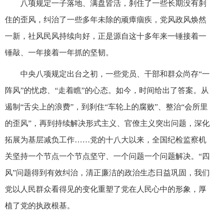
八项规定一子落地、满盘皆活，刹住了一些长期没有刹
住的歪风，纠治了一些多年未除的顽瘴痼疾，党风政风焕然
一新，社风民风持续向好，正是源自这十多年来一锤接着一
锤敲、一年接着一年抓的坚韧。
中央八项规定出台之初，一些党员、干部和群众尚存“一
阵风”的忧虑、“走着瞧”的心态。如今，时间给出了答案。从
遏制“舌尖上的浪费”，到刹住“车轮上的腐败”、整治“会所里
的歪风”，再到持续解决形式主义、官僚主义突出问题，深化
拓展为基层减负工作……党的十八大以来，全国纪检监察机
关坚持一个节点一个节点坚守、一个问题一个问题解决。“四
风”问题得到有效纠治，清正廉洁的政治生态日益巩固，我们
党以人民群众看得见的变化重塑了党在人民心中的形象，厚
植了党的执政根基。