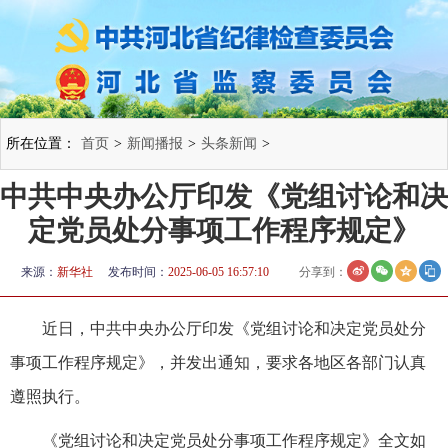
所在位置：
首页
>
新闻播报
>
头条新闻
>
中共中央办公厅印发《党组讨论和决
定党员处分事项工作程序规定》
来源：
新华社
发布时间：
2025-06-05 16:57:10
分享到：
近日，中共中央办公厅印发《党组讨论和决定党员处分
事项工作程序规定》，并发出通知，要求各地区各部门认真
遵照执行。
《党组讨论和决定党员处分事项工作程序规定》全文如