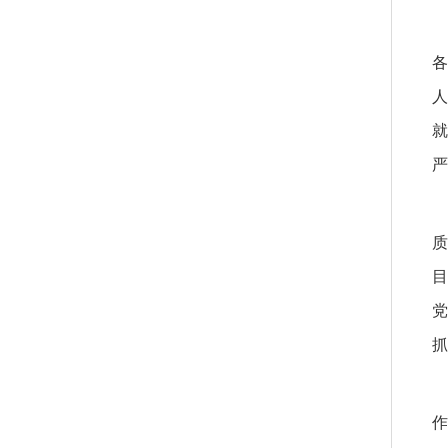
各
人
就
严
质
目
党
抓
作