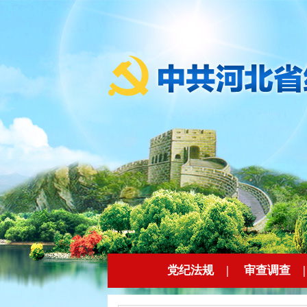
党纪法规
|
审查调查