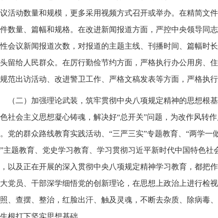
议活动数量和规模，更多采用视频方式召开或举办。在精简文件
件数量、篇幅和规格。在改进新闻报道方面，严控中央领导同志
性会议新闻报道次数，对报道的主题主线、刊播时间、篇幅时长
头留给人民群众。在厉行勤俭节约方面，严格执行办公用房、住
规范出访活动、改进警卫工作、严格文稿发表等方面，严格执行
（二）加强理论武装，筑牢贯彻中央八项规定精神的思想根基
色社会主义思想凝心铸魂，解决好“总开关”问题，为改作风转
。党的群众路线教育实践活动、“三严三实”专题教育、“两学一
”主题教育、党史学习教育、学习贯彻习近平新时代中国特色社
，以及正在开展的深入贯彻中央八项规定精神学习教育，都把作
大党员、干部深学细悟党的创新理论，在思想上政治上进行检视
照、查摆、整治，红脸出汗、触及灵魂，不断去杂质、除病毒、
生根打下坚实思想基础。