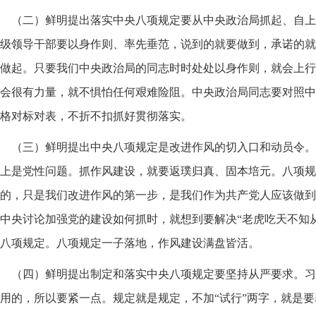
（二）鲜明提出落实中央八项规定要从中央政治局抓起、自上
级领导干部要以身作则、率先垂范，说到的就要做到，承诺的就
做起。只要我们中央政治局的同志时时处处以身作则，就会上行
会很有力量，就不惧怕任何艰难险阻。中央政治局同志要对照中
格对标对表，不折不扣抓好贯彻落实。
（三）鲜明提出中央八项规定是改进作风的切入口和动员令。
上是党性问题。抓作风建设，就要返璞归真、固本培元。八项规
的，只是我们改进作风的第一步，是我们作为共产党人应该做到
中央讨论加强党的建设如何抓时，就想到要解决“老虎吃天不知
八项规定。八项规定一子落地，作风建设满盘皆活。
（四）鲜明提出制定和落实中央八项规定要坚持从严要求。习
用的，所以要紧一点。规定就是规定，不加“试行”两字，就是