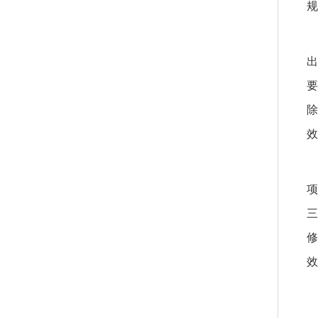
规
出
要
除
效
项
三
修
效