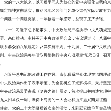
党的十八大以来，以习近平同志为核心的党中央强化自我约束
规定精神贯彻落实，推动各地区各部门各单位结合实际采取有力
个问题一个问题突破，一年接着一年坚守，兑现了庄严承诺。
（一）习近平总书记带头，中央政治局严格执行中央八项规定
署、亲自推动。主持召开中央政治局会议，审议通过《十八届中
联系群众的八项规定》及其实施细则。十九届、二十届中央政治
则。中央政治局每年听取贯彻执行中央八项规定情况汇报，召开
。
习近平总书记把改进工作作风、密切联系群众体现在治国理政
中央政治局作出了表率示范，为全党树立了光辉榜样。秉持坚定
中央政治局常委参观《复兴之路》展览，首次提出并阐述实现中
九大闭幕仅一周，瞻仰上海党的一大会址和浙江嘉兴南湖红船，
使命。党的二十大闭幕后首次京外活动，来到延安瞻仰革命圣地