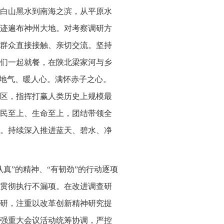
白山黑水到南海之滨，从平原水
迹遍布神州大地。对考察调研方
群众直接接触、亲切交流。坚持
们一起就餐，在陕北梁家河与乡
接地气、暖人心。满怀赤子之心。
地区，指挥打赢人类历史上规模最
民至上、生命至上，团结带领全
。持续深入推进蓝天、碧水、净
真”的精神、“有韧劲”的行动逐项
贯彻执行不漏项。在改进调查研
研，注重以改革创新精神研究提
强重大会议活动统筹协调，严控