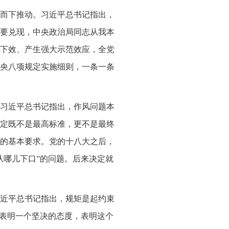
而下推动。习近平总书记指出，
要兑现，中央政治局同志从我本
下效、产生强大示范效应，全党
央八项规定实施细则，一条一条
习近平总书记指出，作风问题本
定既不是最高标准，更不是最终
的基本要求。党的十八大之后，
从哪儿下口”的问题。后来决定就
近平总书记指出，规矩是起约束
要表明一个坚决的态度，表明这个