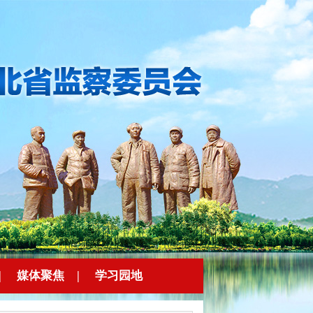
|
媒体聚焦
|
学习园地