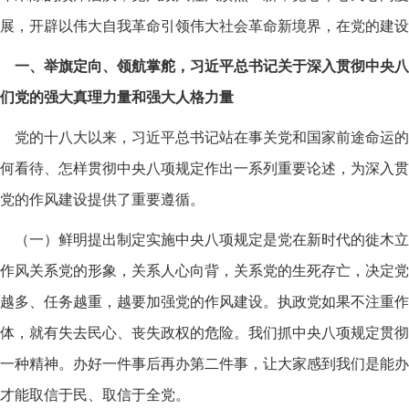
展，开辟以伟大自我革命引领伟大社会革命新境界，在党的建设
一、举旗定向、领航掌舵，习近平总书记关于深入贯彻中央八
们党的强大真理力量和强大人格力量
党的十八大以来，习近平总书记站在事关党和国家前途命运的
何看待、怎样贯彻中央八项规定作出一系列重要论述，为深入贯
党的作风建设提供了重要遵循。
（一）鲜明提出制定实施中央八项规定是党在新时代的徙木立
作风关系党的形象，关系人心向背，关系党的生死存亡，决定党
越多、任务越重，越要加强党的作风建设。执政党如果不注重作
体，就有失去民心、丧失政权的危险。我们抓中央八项规定贯彻
一种精神。办好一件事后再办第二件事，让大家感到我们是能办
才能取信于民、取信于全党。