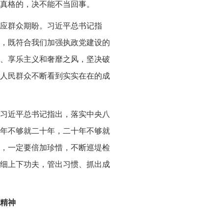
真格的，决不能不当回事。
应群众期盼。习近平总书记指
，既符合我们加强执政党建设的
、享乐主义和奢靡之风，坚决破
人民群众不断看到实实在在的成
习近平总书记指出，落实中央八
年不够就二十年，二十年不够就
，一定要倍加珍惜，不断巡堤检
细上下功夫，管出习惯、抓出成
精神