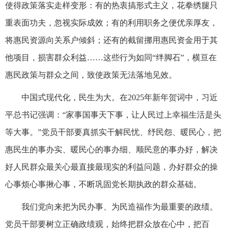
使得政策落实走样变形：有的热衷搞形式主义，花拳绣腿只
重表面功夫，忽视实际成效；有的利用职务之便优亲厚友，
将惠民资源向关系户倾斜；还有的截留挪用惠民资金用于其
他项目，损害群众利益……这些行为如同“绊脚石”，横亘在
惠民政策与群众之间，致使政策无法落地见效。
中国式现代化，民生为大。在2025年新年贺词中，习近
平总书记强调：“家事国事天下事，让人民过上幸福生活是头
等大事。”党员干部要真抓实干解民忧、纾民怨、暖民心，把
惠民生的事办实、暖民心的事办细、顺民意的事办好，解决
好人民群众最关心最直接最现实的利益问题，办好群众的操
心事烦心事揪心事，不断巩固党长期执政的群众基础。
我们党向来把为民办事、为民造福作为最重要的政绩。
党员干部要树立正确政绩观，始终把群众放在心中，把百