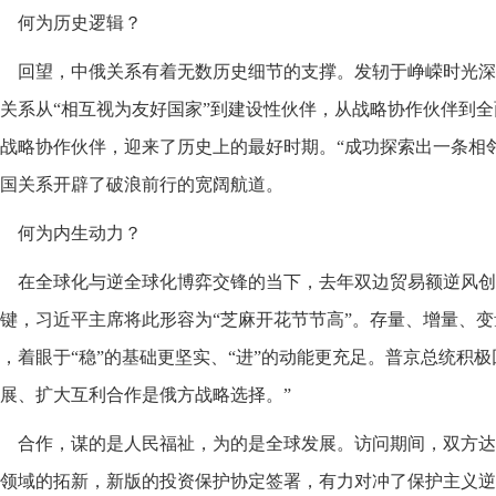
何为历史逻辑？
回望，中俄关系有着无数历史细节的支撑。发轫于峥嵘时光深
关系从“相互视为友好国家”到建设性伙伴，从战略协作伙伴到
战略协作伙伴，迎来了历史上的最好时期。“成功探索出一条相
国关系开辟了破浪前行的宽阔航道。
何为内生动力？
在全球化与逆全球化博弈交锋的当下，去年双边贸易额逆风创
键，习近平主席将此形容为“芝麻开花节节高”。存量、增量、
，着眼于“稳”的基础更坚实、“进”的动能更充足。普京总统积
展、扩大互利合作是俄方战略选择。”
合作，谋的是人民福祉，为的是全球发展。访问期间，双方达
领域的拓新，新版的投资保护协定签署，有力对冲了保护主义逆