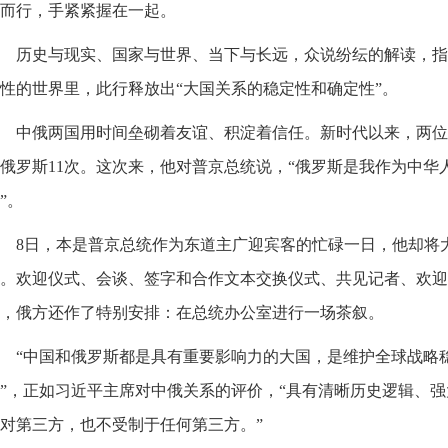
而行，手紧紧握在一起。
历史与现实、国家与世界、当下与长远，众说纷纭的解读，指
性的世界里，此行释放出“大国关系的稳定性和确定性”。
中俄两国用时间垒砌着友谊、积淀着信任。新时代以来，两位
俄罗斯11次。这次来，他对普京总统说，“俄罗斯是我作为中华
”。
8日，本是普京总统作为东道主广迎宾客的忙碌一日，他却将
。欢迎仪式、会谈、签字和合作文本交换仪式、共见记者、欢迎
，俄方还作了特别安排：在总统办公室进行一场茶叙。
“中国和俄罗斯都是具有重要影响力的大国，是维护全球战略
”，正如习近平主席对中俄关系的评价，“具有清晰历史逻辑、
对第三方，也不受制于任何第三方。”