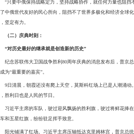
“只要中俄保持战略定力，坚持战略协作，就任何力量也阻挡
了中俄世代友好的民心所向，阻挡不了世界多极化和经济全球化
，坚定有力。
（二）庆典时刻：
“对历史最好的继承就是创造新的历史”
纪念苏联伟大卫国战争胜利80周年庆典的消息发布后，普京
成为“最重要的嘉宾”。
9日清晨，朝霞还没有爬上天空，莫斯科红场上已是人潮涌动
，胜利日也是人民的节日。
习近平主席的车队，驶过迎风飘扬的胜利旗，驶过将鲜花捧在
车和五星红旗，纷纷驻足挥手致意。
阳光铺满了红场。习近平主席压轴抵达克里姆林宫，普京总统