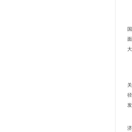
国
面
大
关
径
发
济