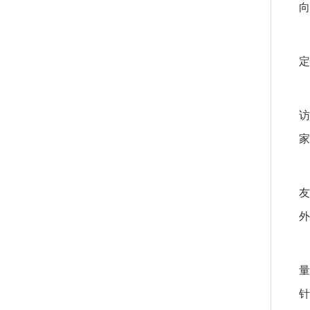
向
定
访
家
友
外
量
针