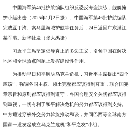
中国海军第46批护航编队组织反恐反海盗演练，舰艇掩
护小艇出击（2025年1月2日摄）。中国海军第46批护航编队
完成亚丁湾、索马里海域护航等任务后，24日返回广东湛江
某军港。新华社发（张大禹摄）
习近平主席坚定倡导真正的多边主义，引领中国在解决
地区和全球热点问题上发挥建设性作用。
为推动早日和平解决乌克兰危机，习近平主席提出“四个
应该”，强调各国主权、领土完整都应该得到尊重，联合国宪
章宗旨和原则都应该得到遵守，各国合理安全关切都应该得
到重视，一切有利于和平解决危机的努力都应该得到支持。
中方通过穿梭外交努力斡旋推动和谈，并同巴西等全球南方
国家一道发起成立乌克兰危机“和平之友”小组。