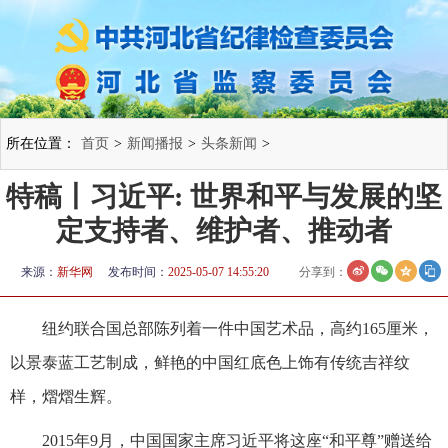
所在位置：
首页
>
新闻播报
>
头条新闻
>
特稿丨习近平: 世界和平与发展的坚
定支持者、维护者、推动者
来源：
新华网
发布时间：
2025-05-07 14:55:20
分享到：
纽约联合国总部陈列着一件中国艺术品，高约165厘米，
以景泰蓝工艺制成，鲜艳的中国红底色上饰有传统吉祥纹
样，熠熠生辉。
2015年9月，中国国家主席习近平将这座“和平尊”赠送给