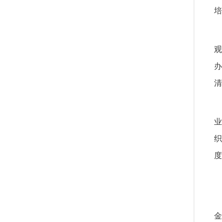
培
观
办
清
业
织
度
金