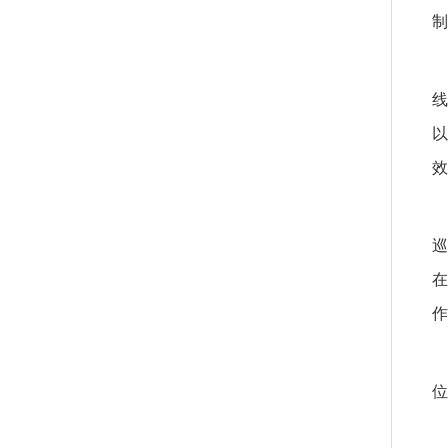
制
线
以
效
巡
在
作
位