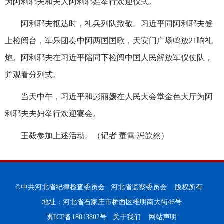
为阿利耶夫和夫人阿利耶娃举行欢迎仪式。
阿利耶夫抵达时，礼兵列队致敬。习近平同阿利耶夫登
上检阅台，军乐团奏中阿两国国歌，天安门广场鸣放21响礼
炮。阿利耶夫在习近平陪同下检阅中国人民解放军仪仗队，
并观看分列式。
当天中午，习近平和彭丽媛在人民大会堂金色大厅为阿
利耶夫夫妇举行欢迎宴会。
王毅参加上述活动。（记者 董雪 冯歆然）
©中共河北省纪律检查委员会 河北省监察委员会 版权所有
地址：河北省石家庄市桥西区维明南大街46号
冀ICP备18013802号
关于我们
网站声明