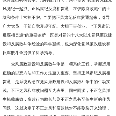
风党纪一起抓、正风肃纪反腐相贯通，在铲除腐败滋生的土
壤和条件上常抓不懈。”“要把正风肃纪反腐贯通起来，引导
广大党员、干部自觉遵规守纪、大胆干事创业。”“正风肃纪
反腐相贯通”的重要论断，既是对党的十八大以来党风廉政建
设和反腐败斗争经验的科学凝练，也为深化党风廉政建设和
反腐败斗争提供了科学指导。
党风廉政建设和反腐败斗争是一项系统工程，掌握运用
正确的思想方法和工作方法至关重要。坚持正风肃纪反腐相
贯通，是系统观念在党风廉政建设和反腐败斗争中的生动实
践。不正之风和腐败问题互为表里、同根同源，不正之风滋
生掩藏腐败，腐败行为助长加剧不正之风甚至催生新的作风
问题，这就决定了不正之风和腐败绝对不能割裂开来治理，