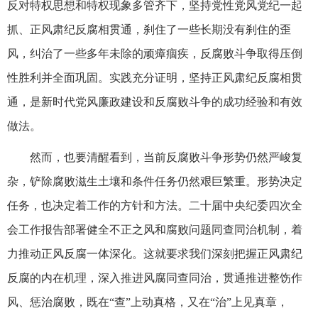
反对特权思想和特权现象多管齐下，坚持党性党风党纪一起
抓、正风肃纪反腐相贯通，刹住了一些长期没有刹住的歪
风，纠治了一些多年未除的顽瘴痼疾，反腐败斗争取得压倒
性胜利并全面巩固。实践充分证明，坚持正风肃纪反腐相贯
通，是新时代党风廉政建设和反腐败斗争的成功经验和有效
做法。
然而，也要清醒看到，当前反腐败斗争形势仍然严峻复
杂，铲除腐败滋生土壤和条件任务仍然艰巨繁重。形势决定
任务，也决定着工作的方针和方法。二十届中央纪委四次全
会工作报告部署健全不正之风和腐败问题同查同治机制，着
力推动正风反腐一体深化。这就要求我们深刻把握正风肃纪
反腐的内在机理，深入推进风腐同查同治，贯通推进整饬作
风、惩治腐败，既在“查”上动真格，又在“治”上见真章，