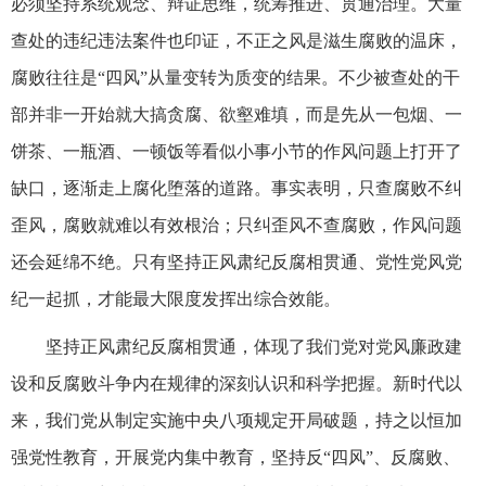
必须坚持系统观念、辩证思维，统筹推进、贯通治理。大量
查处的违纪违法案件也印证，不正之风是滋生腐败的温床，
腐败往往是“四风”从量变转为质变的结果。不少被查处的干
部并非一开始就大搞贪腐、欲壑难填，而是先从一包烟、一
饼茶、一瓶酒、一顿饭等看似小事小节的作风问题上打开了
缺口，逐渐走上腐化堕落的道路。事实表明，只查腐败不纠
歪风，腐败就难以有效根治；只纠歪风不查腐败，作风问题
还会延绵不绝。只有坚持正风肃纪反腐相贯通、党性党风党
纪一起抓，才能最大限度发挥出综合效能。
坚持正风肃纪反腐相贯通，体现了我们党对党风廉政建
设和反腐败斗争内在规律的深刻认识和科学把握。新时代以
来，我们党从制定实施中央八项规定开局破题，持之以恒加
强党性教育，开展党内集中教育，坚持反“四风”、反腐败、