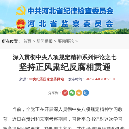
所在位置：
首页
>
新闻播报
>
要闻要论
>
深入贯彻中央八项规定精神系列评论之七
坚持正风肃纪反腐相贯通
来源：
中央纪委国家监委网站
发布时间：
2025-04-03 08:53:10
分享到：
当前，全党正在开展深入贯彻中央八项规定精神学习教
育。近日在贵州和云南考察期间，习近平总书记对这次学习
教育提出明确要求、指明着力方向，其中强调“要坚持党性党