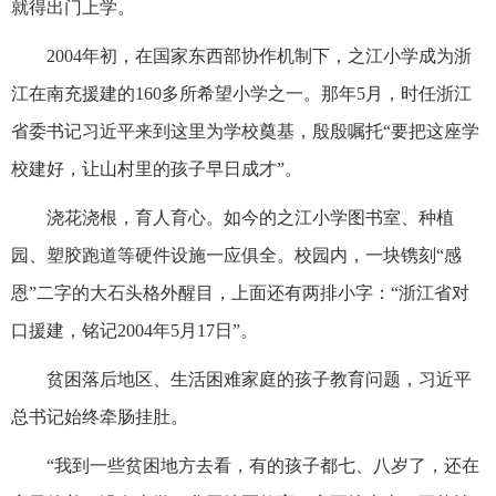
就得出门上学。
2004年初，在国家东西部协作机制下，之江小学成为浙
江在南充援建的160多所希望小学之一。那年5月，时任浙江
省委书记习近平来到这里为学校奠基，殷殷嘱托“要把这座学
校建好，让山村里的孩子早日成才”。
浇花浇根，育人育心。如今的之江小学图书室、种植
园、塑胶跑道等硬件设施一应俱全。校园内，一块镌刻“感
恩”二字的大石头格外醒目，上面还有两排小字：“浙江省对
口援建，铭记2004年5月17日”。
贫困落后地区、生活困难家庭的孩子教育问题，习近平
总书记始终牵肠挂肚。
“我到一些贫困地方去看，有的孩子都七、八岁了，还在