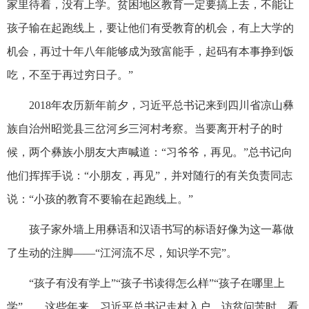
家里待着，没有上学。贫困地区教育一定要搞上去，不能让
孩子输在起跑线上，要让他们有受教育的机会，有上大学的
机会，再过十年八年能够成为致富能手，起码有本事挣到饭
吃，不至于再过穷日子。”
2018年农历新年前夕，习近平总书记来到四川省凉山彝
族自治州昭觉县三岔河乡三河村考察。当要离开村子的时
候，两个彝族小朋友大声喊道：“习爷爷，再见。”总书记向
他们挥挥手说：“小朋友，再见”，并对随行的有关负责同志
说：“小孩的教育不要输在起跑线上。”
孩子家外墙上用彝语和汉语书写的标语好像为这一幕做
了生动的注脚——“江河流不尽，知识学不完”。
“孩子有没有学上”“孩子书读得怎么样”“孩子在哪里上
学”……这些年来，习近平总书记走村入户、访贫问苦时，看