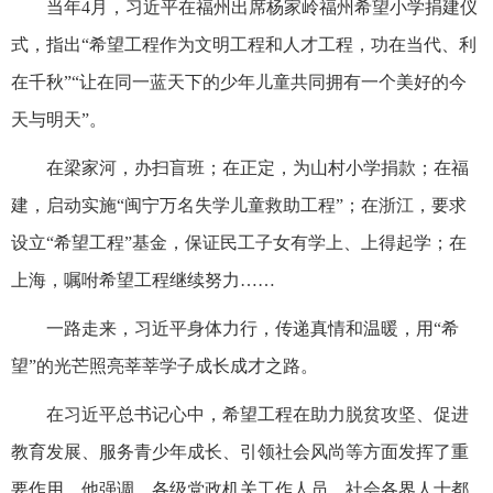
当年4月，习近平在福州出席杨家岭福州希望小学捐建仪
式，指出“希望工程作为文明工程和人才工程，功在当代、利
在千秋”“让在同一蓝天下的少年儿童共同拥有一个美好的今
天与明天”。
在梁家河，办扫盲班；在正定，为山村小学捐款；在福
建，启动实施“闽宁万名失学儿童救助工程”；在浙江，要求
设立“希望工程”基金，保证民工子女有学上、上得起学；在
上海，嘱咐希望工程继续努力……
一路走来，习近平身体力行，传递真情和温暖，用“希
望”的光芒照亮莘莘学子成长成才之路。
在习近平总书记心中，希望工程在助力脱贫攻坚、促进
教育发展、服务青少年成长、引领社会风尚等方面发挥了重
要作用。他强调，各级党政机关工作人员、社会各界人士都