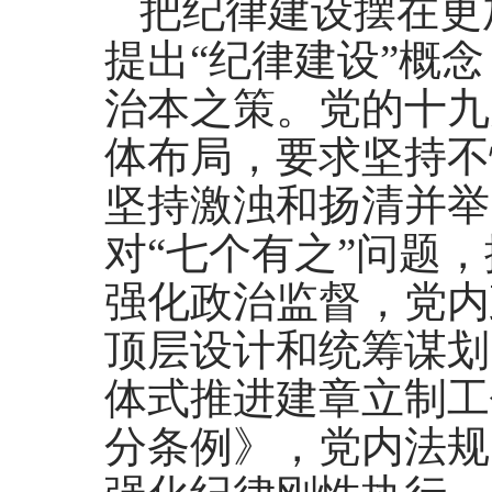
把纪律建设摆在更
提出“纪律建设”概
治本之策。党的十九
体布局，要求坚持不
坚持激浊和扬清并举
对“七个有之”问题
强化政治监督，党内
顶层设计和统筹谋划
体式推进建章立制工
分条例》，党内法规