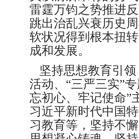
雷霆万钧之势推进反
跳出治乱兴衰历史周
软状况得到根本扭转
成和发展。
坚持思想教育引领
活动、“三严三实”专
忘初心、牢记使命”
习近平新时代中国特
习教育等，坚持不懈
思想凝心铸魂。坚持