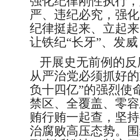
强化纪律刚性执行，
严、违纪必究，强化
纪律挺起来、立起来
让铁纪“长牙”、发
开展史无前例的反
从严治党必须抓好的
负十四亿”的强烈使
禁区、全覆盖、零容
贿行贿一起查，坚持
治腐败高压态势。围