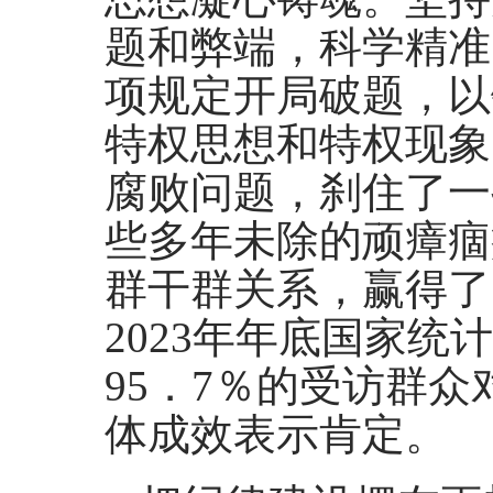
题和弊端，科学精准
项规定开局破题，以
特权思想和特权现象
腐败问题，刹住了一
些多年未除的顽瘴痼
群干群关系，赢得了
2023年年底国家
95．7％的受访群
体成效表示肯定。