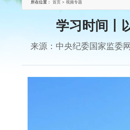
所在位置：
首页
>
视频专题
学习时间丨
来源：中央纪委国家监委网站 