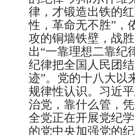
律，才锻造出铁的红
性，革命无不胜”，
攻的铜墙铁壁，战胜
出“一靠理想二靠纪
纪律把全国人民团结
迹”。党的十八大以
规律性认识。习近平
治党，靠什么管，凭
全党正在开展党纪学
的党中央加强党的纪