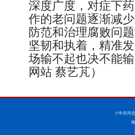
深度广度，对症下药
作的老问题逐渐减少
防范和治理腐败问题
坚韧和执着，精准发
场输不起也决不能输
网站 蔡艺芃）
©中共河