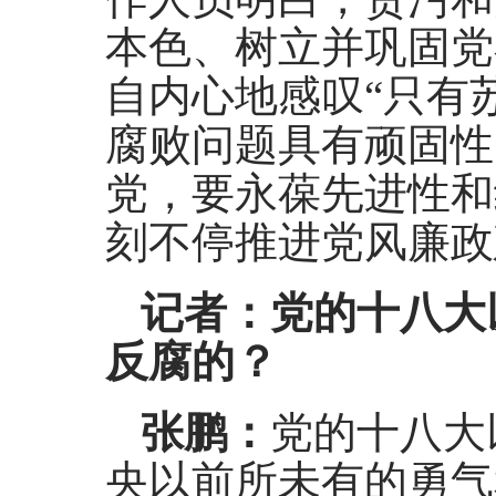
本色、树立并巩固党
自内心地感叹“只有
腐败问题具有顽固性
党，要永葆先进性和
刻不停推进党风廉政
记者：党的十八大
反腐的？
张鹏：
党的十八大
央以前所未有的勇气