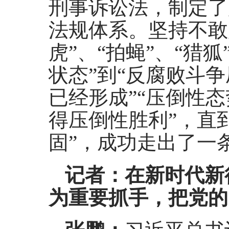
刑事诉讼法，制定了
法规体系。坚持不敢
虎”、“拍蝇”、“猎
状态”到“反腐败斗
已经形成”“压倒性
得压倒性胜利”，直
固”，成功走出了一
记者：在新时代新
为重要抓手，把党的