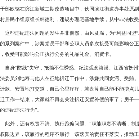
干部欧铭在滨江新城二期改造项目中，伙同滨江街道办事处原副
村居民小组原组长韩德利，违规办理宅基地手续，从中非法收受
这些违纪违法问题的发生并非偶然，由风及腐，为“利益同盟
的系列案件中，涉案党员干部和公职人员多次接受可能影响公正
，收受可能影响公正执行公务的礼品礼金、消费卡。
自身“防线”失守，抵挡不住诱惑、纪法观念淡漠。江西省抚
法委员刘地寿与他人在征地拆迁工作中，涉嫌共同贪污、受贿。
迁款、安置地打交道，自己心里痒痒，就盘算自己能不能捞点儿
迁工作一结束，大家就不再会关注拆迁安置补偿的事了；房子一
的违纪违法行为”。
此外，还有权责不清、执行跑偏问题。“职能职责不清晰，制
权限边界，该履行的程序不履行，该落实的责任不落实，推动工作