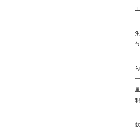
工
集
节
勾
一
里
积
款