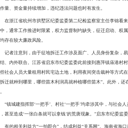
作量、资金量持续增加，违纪违法问题也时有发生。
在浙江省杭州市拱墅区纪委监委第二纪检监察室主任李锦看来
中，通常工作推进时限紧，权力监督制约缺失，征迁启动、权属
均存在较大廉政风险。
记者注意到，由于征地拆迁工作涉及面广、人员身份复杂，易
结、内外联合。江苏省启东市纪委监委此前接到惠萍镇庙港村村
些社会人员大量租用村民宅边土地，利用夜间突击栽种等方式在
拆迁就种到哪里，哪些苗木利润高就种植哪些苗木”。此外，还
。
“镇城建指挥部‘一把手’、村社‘一把手’均牵涉其中，与社会
，甚至造成‘一张白条就可以拿钱’的荒唐现象。”启东市纪委监
有的相关利益方“一拍即合”，结成利益“关系网”。海南省海