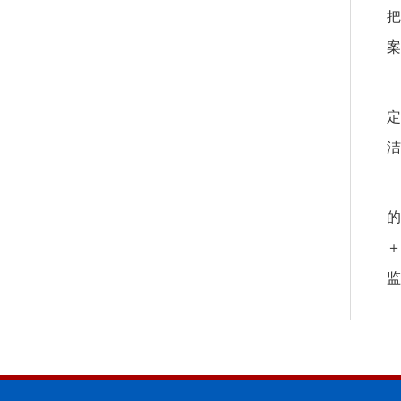
把
案
定
洁
的
＋
监