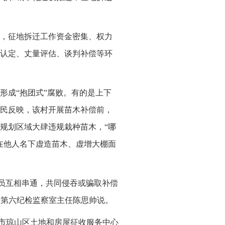
，征地拆迁工作资金密集、权力
认定、丈量评估、谈判补偿等环
形成“抱团式”腐败。有的是上下
民反映，该村开展苗木补偿前，
规划区域大肆违规栽种苗木，“哪
在他人名下虚造苗木、虚增大棚面
人员互相串通，共同侵吞或骗取补偿
委第六纪检监察室主任陈思帅说。
口市琼山区土地和房屋征收服务中心