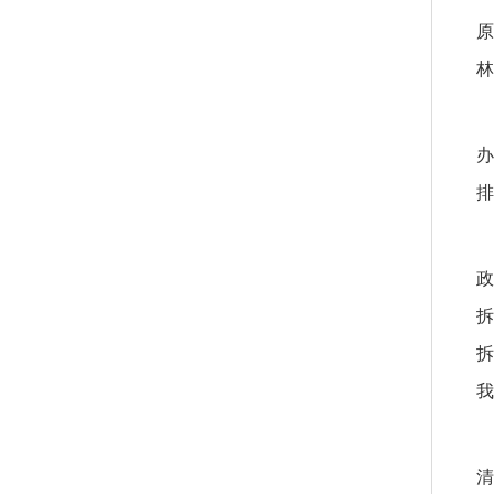
原
林
办
排
政
拆
拆
我
清