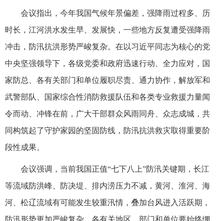
会议指出，今年我国气候年景偏差，强降雨过程多、历
时长，江河洪水发生早、发展快，一些地方反复遭受强降雨
冲击，防汛抗洪形势严峻复杂。在以习近平同志为核心的党
中央坚强领导下，各级党委和政府迅速行动、全力应对，国
家防总、各有关部门和单位履职尽责、通力协作，解放军和
武警部队、国家综合性消防救援队伍和各类专业救援力量闻
令而动、冲锋在前，广大干部群众风雨同舟、众志成城，共
同构筑起了守护家园的坚固防线，防汛抗洪救灾取得重要阶
段性成果。
会议强调，当前我国正值“七下八上”防汛关键期，长江
等流域防洪峰、防决堤、排内涝压力不减，黄河、淮河、海
河、松辽流域有可能发生较重汛情，叠加台风进入活跃期，
防汛形势更加严峻复杂。各有关地区、部门和单位要始终绷