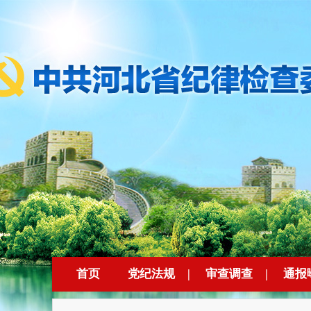
首页
党纪法规
|
审查调查
|
通报