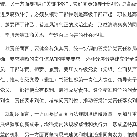
转。另一方面要抓好“关键少数”，管好党员领导干部特别是高级
进反腐败斗争，必须从领导干部特别是高级干部严起，职位越高
、越要严于律己，营造风清气正的政治生态、形成清清爽爽的同
、坚持亲清政商关系、营造向上向善的社会环境。
就责任而言，要健全各负其责、统一协调的管党治党责任格局
确、要求清晰的责任体系”的重要要求。必须分层分类建立健全
员、干部知责、担责、履责。要压实各级党委（党组）全面从严
任，推动各级党委（党组）书记扛起第一责任人责任、领导班子
党员、干部行使应有权利、履行应尽责任。健全精准科学的问责
到位、责任要求到位、考核问责到位，推动管党治党责任落实到
就制度而言，一方面要提高党内法规制度建设质量，更加注重
展经验和创新成果，增强党内法规权威性和执行力，形成坚持真
差的机制。另一方面要坚持思想建党和制度治党同向发力，把制