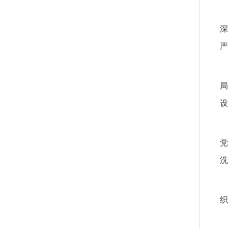
深
严
局
设
党
洗
织