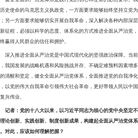
历史使命的马克思主义执政党，一方面要求能够始终坚持立党为
；另一方面要求能够切实开展自我革命，深入解决各种内部深层
新征程，必须以科学的态度、体系化的方式推进全面从严治党，
终赢得人民群众的信任和拥护。
深入推进全面从严治党是中国式现代化的坚强政治保障。当前
，我国发展的战略机遇和风险挑战并存、不确定难预料因素增多
的清醒和坚定，健全全面从严治党体系，全面推进党的自我净化
，以党的伟大自我革命引领伟大社会革命，更好带领人民以中国
复兴伟业。
记者：党的十八大以来，以习近平同志为核心的党中央坚定不
理论创新、实践创新、制度创新成果，构建起全面从严治党体系
。对此，应该如何理解把握？