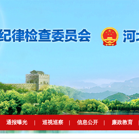
|
通报曝光
|
巡视巡察
|
信息公开
|
廉政教育