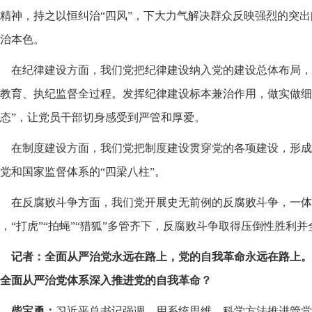
精神，持之以恒纠治“四风”，下大力气解决群众反映强烈的突
治本色。
在纪律建设方面，我们党把纪律建设纳入党的建设总体布局，
教育、执纪监督全过程。发挥纪律建设标本兼治作用，做实做细
态”，让党员干部切身感受到严管和厚爱。
在制度建设方面，我们党把制度建设贯穿党的各项建设，形成
党和国家监督体系的“四梁八柱”。
在反腐败斗争方面，我们党开展史无前例的反腐败斗争，一体
，“打虎”“拍蝇”“猎狐”多管齐下，反腐败斗争取得压倒性胜利
记者：全面从严治党永远在路上，党的自我革命永远在路上。
全面从严治党体系深入推进党的自我革命？
柴宝勇：
习近平总书记强调，用系统思维、科学方法推进管党