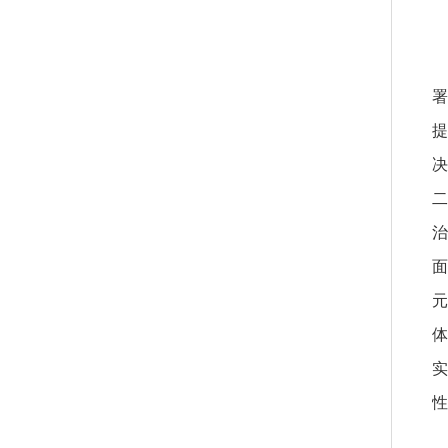
署
提
决
二
治
面
元
体
实
性