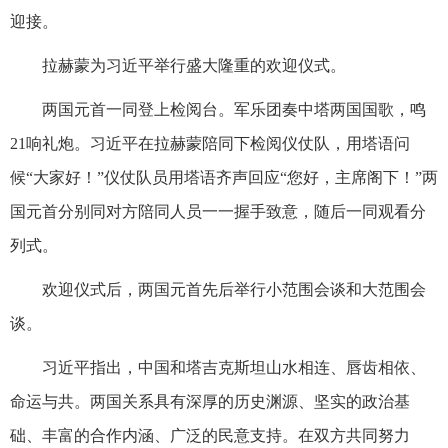
迎接。
拉赫蒙为习近平举行盛大隆重的欢迎仪式。
两国元首一同登上检阅台。军乐团奏中塔两国国歌，鸣
21响礼炮。习近平在拉赫蒙陪同下检阅仪仗队，用塔语问
候“大家好！”仪仗队员用塔语齐声回应“您好，主席阁下！”两
国元首分别同对方陪同人员一一握手致意，随后一同观看分
列式。
欢迎仪式后，两国元首先后举行小范围会谈和大范围会
谈。
习近平指出，中国和塔吉克斯坦山水相连、唇齿相依、
命运与共。两国关系具有深厚的历史渊源、坚实的政治基
础、丰富的合作内涵、广泛的民意支持。在双方共同努力