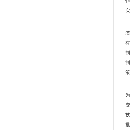
作
实
装
有
制
制
策
为
变
技
批