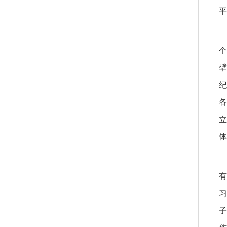
平
个
擘
纪
各
立
体
有
习
子