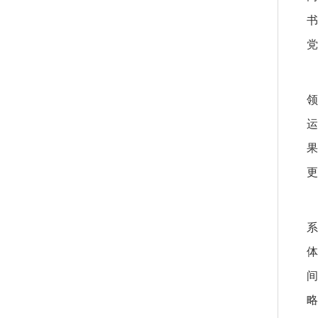
书
党
领
运
果
更
系
体
间
略