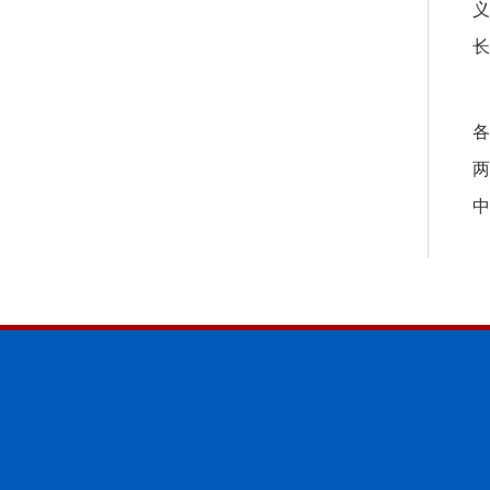
义
长
各
两
中