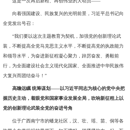
这是一次再启新程、再创伟业的大动员——
向着强国建设、民族复兴的光明前景，习近平总书记向
全党发出号召：
“我们要以这次主题教育为契机，加强党的创新理论武
装，不断提高全党马克思主义水平，不断提高党的执政能力
和领导水平，为奋进新征程凝心聚力，踔厉奋发、勇毅前
行，为全面建设社会主义现代化国家、全面推进中华民族伟
大复兴而团结奋斗！”
高瞻远瞩 统筹谋划——以习近平同志为核心的党中央把
握历史主动，着眼党和国家事业发展全局，吹响新征程上以
党的创新理论武装全党的奋进号角
位于广西南宁市的蟠龙社区，汉、壮、瑶、苗、侗等各