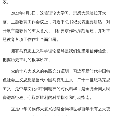
效。
2023年4月3日，这场理论大学习、思想大武装拉开大
幕。主题教育工作会议上，习近平总书记发表重要讲话，对
开展主题教育的重大意义、目标要求作出深刻阐述，并对主
题教育各项工作作出全面部署。
拥有马克思主义科学理论指导是我们党坚定信仰信念、
把握历史主动的根本所在。
党的十八大以来的实践充分证明，习近平新时代中国特
色社会主义思想是当代中国马克思主义、二十一世纪马克思
主义，是中华文化和中国精神的时代精华，是全党全国人民
奋进新征程、夺取新胜利的科学指引和行动指南。
立足中华民族伟大复兴战略全局和世界百年未有之大变