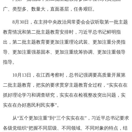
广、类型多、数量大，直面基层，任务艰巨。
8月30日，在主持中央政治局常委会会议听取第一批主题
教育情况和第二批主题教育安排时，习近平总书记鲜明指
出，第二批主题教育要更加注重理论武装、更加注重分类指
导、更加注重强基固本、更加注重统筹协调、更加注重领导
指导。
10月13日，在江西考察时，总书记强调要高质量开展第
二批主题教育，把实的要求贯穿主题教育全过程，“实实在在
抓好理论学习和调查研究，实实在在检视整改突出问题，实
实在在办好惠民利民实事”。
从“五个更加注重”到“三个实实在在”，习近平总书记要求
各级党组织“把握不同层级、不同领域、不同对象的特点，结