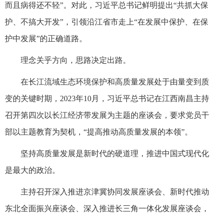
而且病得还不轻”。对此，习近平总书记鲜明提出“共抓大保
护、不搞大开发”，引领沿江省市走上“在发展中保护、在保
护中发展”的正确道路。
理念关乎方向，思路决定出路。
在长江流域生态环境保护和高质量发展处于由量变到质
变的关键时期，2023年10月，习近平总书记在江西南昌主持
召开第四次以长江经济带发展为主题的座谈会，要求党员干
部以主题教育为契机，“提高推动高质量发展的本领”。
坚持高质量发展是新时代的硬道理，推进中国式现代化
是最大的政治。
主持召开深入推进京津冀协同发展座谈会、新时代推动
东北全面振兴座谈会、深入推进长三角一体化发展座谈会，