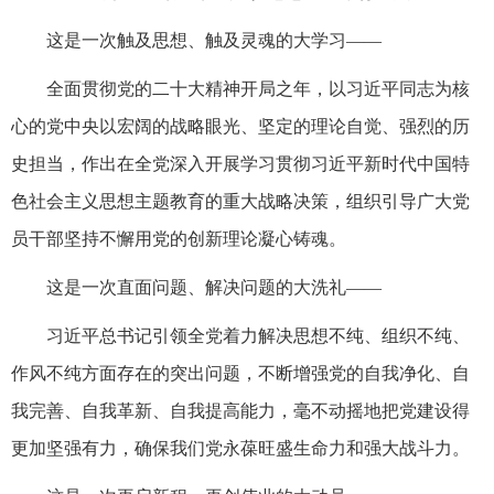
这是一次触及思想、触及灵魂的大学习——
全面贯彻党的二十大精神开局之年，以习近平同志为核
心的党中央以宏阔的战略眼光、坚定的理论自觉、强烈的历
史担当，作出在全党深入开展学习贯彻习近平新时代中国特
色社会主义思想主题教育的重大战略决策，组织引导广大党
员干部坚持不懈用党的创新理论凝心铸魂。
这是一次直面问题、解决问题的大洗礼——
习近平总书记引领全党着力解决思想不纯、组织不纯、
作风不纯方面存在的突出问题，不断增强党的自我净化、自
我完善、自我革新、自我提高能力，毫不动摇地把党建设得
更加坚强有力，确保我们党永葆旺盛生命力和强大战斗力。