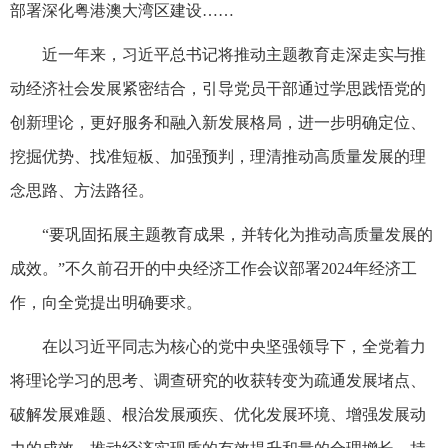
部署深化粤港澳大湾区建设……
近一年来，习近平总书记将推动主题教育走深走实与推
动经济社会发展紧密结合，引导党员干部通过学思践悟党的
创新理论，更好服务和融入新发展格局，进一步明确定位、
挖掘优势、找准短板、加强预判，理清推动高质量发展的理
念思路、方法路径。
“要巩固拓展主题教育成果，并转化为推动高质量发展的
成效。”不久前召开的中央经济工作会议部署2024年经济工
作，向全党提出明确要求。
在以习近平同志为核心的党中央坚强领导下，全党着力
将理论学习的思考、调查研究的收获转变为疏通发展堵点、
破解发展难题、根治发展顽疾、优化发展环境、增强发展动