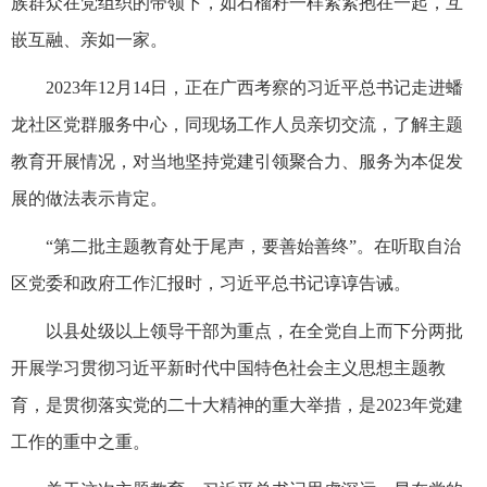
族群众在党组织的带领下，如石榴籽一样紧紧抱在一起，互
嵌互融、亲如一家。
2023年12月14日，正在广西考察的习近平总书记走进蟠
龙社区党群服务中心，同现场工作人员亲切交流，了解主题
教育开展情况，对当地坚持党建引领聚合力、服务为本促发
展的做法表示肯定。
“第二批主题教育处于尾声，要善始善终”。在听取自治
区党委和政府工作汇报时，习近平总书记谆谆告诫。
以县处级以上领导干部为重点，在全党自上而下分两批
开展学习贯彻习近平新时代中国特色社会主义思想主题教
育，是贯彻落实党的二十大精神的重大举措，是2023年党建
工作的重中之重。