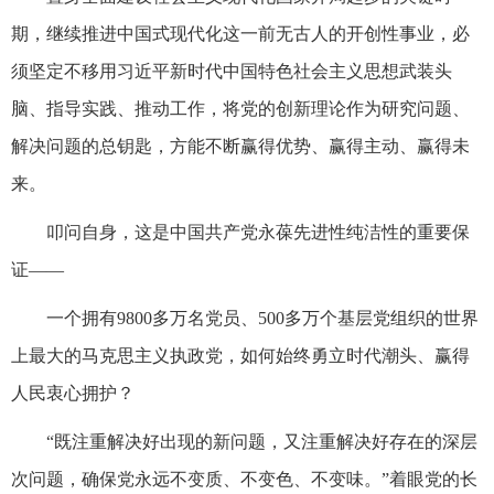
期，继续推进中国式现代化这一前无古人的开创性事业，必
须坚定不移用习近平新时代中国特色社会主义思想武装头
脑、指导实践、推动工作，将党的创新理论作为研究问题、
解决问题的总钥匙，方能不断赢得优势、赢得主动、赢得未
来。
叩问自身，这是中国共产党永葆先进性纯洁性的重要保
证——
一个拥有9800多万名党员、500多万个基层党组织的世界
上最大的马克思主义执政党，如何始终勇立时代潮头、赢得
人民衷心拥护？
“既注重解决好出现的新问题，又注重解决好存在的深层
次问题，确保党永远不变质、不变色、不变味。”着眼党的长