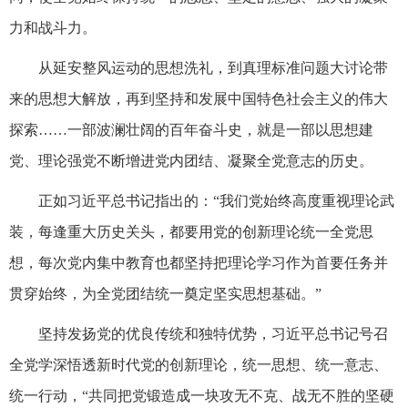
力和战斗力。
从延安整风运动的思想洗礼，到真理标准问题大讨论带
来的思想大解放，再到坚持和发展中国特色社会主义的伟大
探索……一部波澜壮阔的百年奋斗史，就是一部以思想建
党、理论强党不断增进党内团结、凝聚全党意志的历史。
正如习近平总书记指出的：“我们党始终高度重视理论武
装，每逢重大历史关头，都要用党的创新理论统一全党思
想，每次党内集中教育也都坚持把理论学习作为首要任务并
贯穿始终，为全党团结统一奠定坚实思想基础。”
坚持发扬党的优良传统和独特优势，习近平总书记号召
全党学深悟透新时代党的创新理论，统一思想、统一意志、
统一行动，“共同把党锻造成一块攻无不克、战无不胜的坚硬