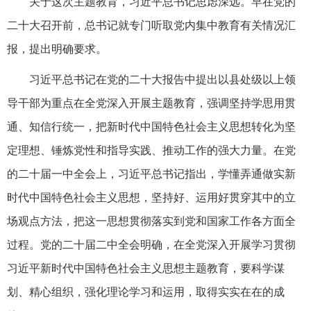
关于这次主题教育，习近平总书记思虑深远。早在党的
二十大召开前，总书记就专门听取党内集中教育有关情况汇
报，提出明确要求。
习近平总书记在党的二十大报告中提出以县处级以上领
导干部为重点在全党深入开展主题教育，强调坚持学思用贯
通、知信行统一，把新时代中国特色社会主义思想转化为坚
定理想、锤炼党性和指导实践、推动工作的强大力量。在党
的二十届一中全会上，习近平总书记指出，学懂弄通做实新
时代中国特色社会主义思想，坚持好、运用好贯穿其中的立
场观点方法，把这一思想贯彻落实到党和国家工作各方面全
过程。党的二十届二中全会明确，在全党深入开展学习贯彻
习近平新时代中国特色社会主义思想主题教育，要科学谋
划、精心组织，强化理论学习和运用，取得实实在在的成