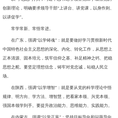
创新理论，明确要求领导干部“上讲台、讲党课，以身作则、
以讲促学”。
常学常新、常悟常进。
在广东，强调“以学铸魂”：就是要做好学习贯彻新时代
中国特色社会主义思想的深化、内化、转化工作，从思想上
正本清源、固本培元，筑牢信仰之基、补足精神之钙、把稳
思想之舵。要坚定理想信念，铸牢对党忠诚，站稳人民立
场。
在陕西，强调“以学增智”：就是要从党的科学理论中悟
规律、明方向、学方法、增智慧，把看家本领、兴党本领、
强国本领学到手。要提升政治能力、思维能力、实践能力。
在内蒙古，强调“以学正风”：坚持目标导向和问题导向