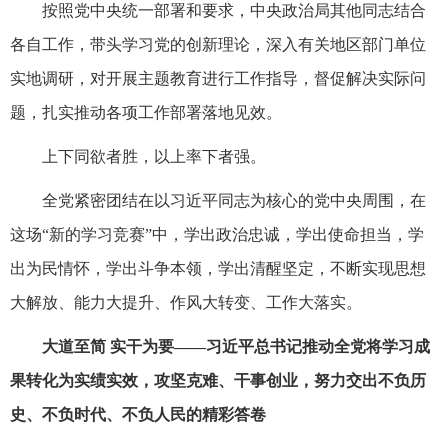
按照党中央统一部署和要求，中央政治局其他同志结合
各自工作，带头学习党的创新理论，深入有关地区部门单位
实地调研，对开展主题教育进行工作指导，督促解决实际问
题，扎实推动各项工作部署落地见效。
上下同欲者胜，以上率下者强。
全党紧密团结在以习近平同志为核心的党中央周围，在
这场“新的学习竞赛”中，学出政治忠诚，学出使命担当，学
出为民情怀，学出斗争本领，学出清醒坚定，不断实现思想
大解放、能力大提升、作风大转变、工作大落实。
大道至简 实干为要——习近平总书记推动全党将学习成
果转化为实绩实效，攻坚克难、干事创业，努力交出不负历
史、不负时代、不负人民的精彩答卷