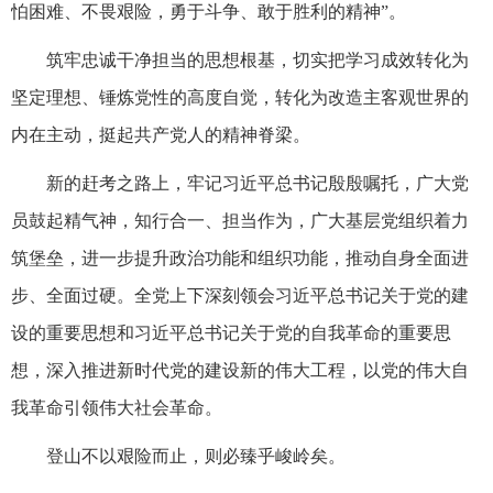
怕困难、不畏艰险，勇于斗争、敢于胜利的精神”。
筑牢忠诚干净担当的思想根基，切实把学习成效转化为
坚定理想、锤炼党性的高度自觉，转化为改造主客观世界的
内在主动，挺起共产党人的精神脊梁。
新的赶考之路上，牢记习近平总书记殷殷嘱托，广大党
员鼓起精气神，知行合一、担当作为，广大基层党组织着力
筑堡垒，进一步提升政治功能和组织功能，推动自身全面进
步、全面过硬。全党上下深刻领会习近平总书记关于党的建
设的重要思想和习近平总书记关于党的自我革命的重要思
想，深入推进新时代党的建设新的伟大工程，以党的伟大自
我革命引领伟大社会革命。
登山不以艰险而止，则必臻乎峻岭矣。