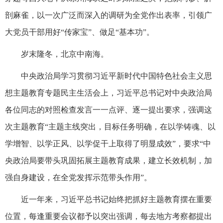
剖麻雀，以一次广泛而深入的调研为全党作出表率，引领广
大党员干部用好“传家宝”、做足“基本功”。
岁末隆冬，北京中南海。
中央政治局学习贯彻习近平新时代中国特色社会主义思
想主题教育专题民主生活会上，习近平总书记对中央政治局
各位同志的对照检查发言一一点评、逐一提出要求，强调这
次主题教育“主题主线突出，目标任务明确，在以学铸魂、以
学增智、以学正风、以学促干上取得了明显成效”，要求“中
央政治局要带头巩固拓展主题教育成果，建立长效机制，加
强自身建设，在全党发挥示范带头作用”。
近一年来，习近平总书记始终把抓好主题教育摆在重要
位置，每逢重要会议都予以突出强调，每去地方考察都提出