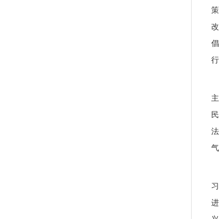
策
改
倡
行
主
民
法
气
习
进