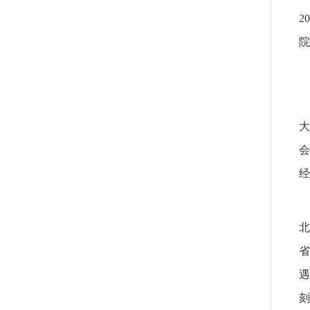
2
院
大
会
经
北
省
遇
刻