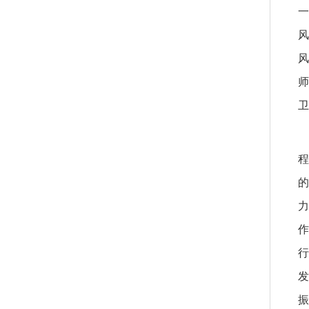
一
风
风
师
卫
程
的
力
作
行
发
振