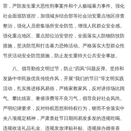
罪，严防发生重大恶性刑事案件和个人极端暴力事件。强化
社会面巡防巡控，加强城乡结合部等社会治安重点地区排查
整治，强化人员密集场所安全防范，增强人民群众安全感。
强化重点地区、重点部位治安管控，全面落实人防物防技防
措施，坚决防范和打击暴力恐怖活动。严格落实大型群众性
节庆活动安全防范措施，防止发生重特大公共安全事故。
八、倡导勤俭文明过节，防止“四风”问题反弹。坚持和
发扬中华民族优良传统作风，开展“我们的节日”等文明实践
活动，扎实推进移风易俗，严格家教家风，反对讲排场比阔
气、攀比炫富、奢侈浪费等不良习气，倡导良好社会风尚。
严明纪律要求，反对特权思想和特权行为，锲而不舍落实中
央八项规定精神，严肃查处节日期间易发多发的违规吃喝、
违规收送礼品礼金、违规发放津贴补贴、违规操办婚丧喜