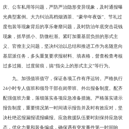
庆、公车私用等问题，严防严治隐形变异现象，及时通报曝
光典型案例。大力纠治高档烟酒茶、“豪华年夜饭”、节礼过
度包装等现象背后的享乐奢靡问题，及时防治年底突击花钱
现象，抓早抓小、防微杜渐。紧盯加重基层负担的形式主
义、官僚主义问题，坚决纠治以总结和推进工作为名随意向
基层派任务，多头重复要求报材料、填表格，督查检查考核
过多过频、过度留痕，搞“指尖上的形式主义”等行为。
九、加强值班值守，保证各项工作有序运转。严格执行
24小时专人值班和领导干部在岗带班、外出报备制度。配齐
配强值班力量，落细落实各项应急准备措施。严格落实请示
报告制度，重要情况第一时间请示报告并及时有效应对，坚
决杜绝迟报漏报谎报瞒报。应急救援队伍要时刻保持应急状
态，优化力量和装备编成，确保遇有突发事件第一时间响