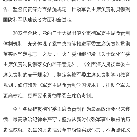
告、监督问责等方面措施规定，推动军委主席负责制贯彻到
国防和军队建设各方面和全过程。
2022年金秋，党的二十大提出健全贯彻军委主席负责制
体制机制，充分体现了党中央持续推进军委主席负责制贯彻
落实的坚定意志。之后，中央军委相继印发《关于深化军委
主席负责制贯彻落实的若干意见》、《全面深入贯彻军委主
席负责制的若干规定》，制定实施军委主席负责制学习教育
规划，修订印发《军委主席负责制学习读本》，推动全军以
更高标准、更严要求贯彻军委主席负责制。
全军各级把贯彻军委主席负责制作为最高政治要求来遵
循、最高政治纪律来严守，坚持从新时代强军事业取得的历
史性成就、发生的历史性变革中感悟实践伟力，不断强化政