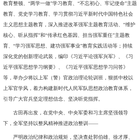
教育整顿、“两学一做”学习教育、“不忘初心、牢记使命”主题
教育、党史学习教育、学习贯彻习近平新时代中国特色社会
主义思想主题教育，深入推进改革强军主题教育活动、“维护
核心、听从指挥”和“传承红色基因、担当强军重任”主题教
育、“学习强军思想、建功强军事业”教育实践活动等；持续
深化党的创新理论武装，编印《习近平论强军兴军》、《习
近平强军思想学习纲要》、《习近平强军思想学习问答》
等，举办少将以上军（警）官政治理论轮训班，狠抓中校以
上军官学风，着力构建新时代人民军队思想政治教育体系，
引导广大官兵坚定理想信念、坚决听党指挥。
古田再出发，在党中央、中央军委和习主席坚强领导
下，全军坚持以整风精神推进政治整训——
严明政治纪律和政治规矩，坚决查处郭伯雄、徐才厚、