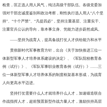
检查，匡正选人用人风气，纯洁高级干部队伍。各级党委加
强对干部忠诚度鉴别和政治考察，刚性执行选人用人“八个坚
持”、“十个严禁”、“凡提四必”，坚持注重基层、注重实干、
注重官兵公认的导向，靠本事立身、凭能力进步蔚然成风。
——坚持为战育人，提高备战打仗人才供给能力和水平
贯彻新时代军事教育方针，出台《关于加快推进三位一
体新型军事人才培养体系建设的决定》、《军队院校教育条
例（试行）》、《军队军事职业教育条例（试行）》……三
位一体新型军事人才培养体系的制度框架基本形成，为战育
人向更高水平迈进。
坚持打仗需要什么人才就培养什么人才，加速锻造联合
作战指挥人才，超前预置新型作战力量人才，激励扶持高层