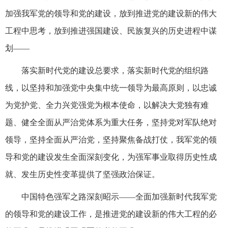
加强我军党的领导和党的建设，放到推进党的建设新的伟大
工程中思考，放到推进强国建设、民族复兴的历史进程中谋
划——
落实新时代党的建设总要求，落实新时代党的组织路
线，以坚持和加强党中央集中统一领导为最高原则，以忠诚
为党护党、全力兴党强党为根本使命，以解决大党独有难
题、健全全面从严治党体系为重大任务，坚持党对军队绝对
领导，坚持全面从严治党，坚持聚焦备战打仗，我军党的领
导和党的建设发生全面深刻变化，为强军事业取得历史性成
就、发生历史性变革提供了坚强政治保证。
中国特色强军之路深刻昭示——全面加强新时代我军党
的领导和党的建设工作，是推进党的建设新的伟大工程的必