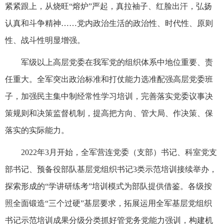
紧紧跟上，从烧旺“熔炉”严起，真拉袖子、红脸出汗，弘扬
认真和斗争精神……党内政治生活的政治性、时代性、原则
性、战斗性明显增强。
军级以上高层党委在我军党的组织体系中地位重要、责
任重大。全军突出政治标准和打仗能力选准配强高层党委班
子，加强民主集中制经常性学习培训，完善落实党委议事决
策规则和决策监督机制，提高把方向、管大局、作决策、保
落实的实际能力。
2022年3月开始，全军营连党委（支部）书记、科室党支
部书记、预备役部队基层党组织书记3类示范培训接续举办，
探索形成的“学讲研练考”培训模式为部队提供借鉴。各级按
照全面锻造“三个过硬”基层要求，拓展运用全军基层党组织
书记示范培训成果分级分类抓好管党务党能力强训，构建机