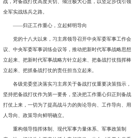
战，对备战打仗高度关切、倾注极大心血，以坚定步伐引领
全军实战练兵之路。
——归正工作重心，立起鲜明导向
党的十八大以来，习主席领导召开中央军委军事工作会
议、中央军委军事训练会议等，推动把新时代军事战略思想
立起来、把新时代军事战略方针立起来、把备战打仗指挥棒
立起来、把抓备战打仗的责任担当立起来。
各级党委坚决落实习主席关于备战打仗重要决策指示，
坚持把备战打仗作为第一要务，坚决把工作重心归正到备战
打仗上来，一切为了提高战斗力的舆论导向、工作导向、用
人导向、政策导向鲜明确立。
重构领导指挥体制、现代军事力量体系、军事政策制