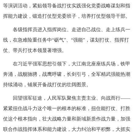
等演训活动，紧贴领导备战打仗实践强化党委战略谋划和指
挥能力建设，锻造打仗型党委班子，培养打仗型领导干部。
各级指挥员进入指挥岗位、走进自己战位、走上练兵一
线，在急难险重任务中“砺气”、“强能”，谋划打仗、指挥打
仗、带兵打仗本领显著增强。
在习近平强军思想引领下，大江南北座座练兵场，铁甲
奔涌，战舰驰骋，战鹰呼啸，长剑引弓，全军精武强能热潮
持续涌动，铺展开备战打仗的壮阔图景。
回望强军征途，人民军队聚焦主责主业、向战而行——
紧紧扭住战斗力这个唯一的根本的标准，扭住能打仗、打胜
仗这个根本指向，壮大战略力量和新域新质作战力量，加强
联合作战指挥体系和能力建设，大力纠治和平积弊，大抓实