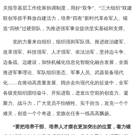
关指导基层工作统筹协调制度，用好“双争”、“三大组织”联建
联创等抓手释放自建活力，培养“四有”新时代革命军人、锻
造“四铁”过硬部队，为推进强军事业提供坚实基础和支撑。
党的力量来自组织，组织强则军队强。推进政治建军、
改革强军、科技强军、人才强军、依法治军，坚持边斗争、
边备战、边建设，加快机械化信息化智能化融合发展，全面
推进军事理论、军队组织形态、军事人员、武器装备现代
化……在推动高质量发展、阔步走向现代化的征途中，全军
各级党组织团结奋斗、开拓进取，迸发出空前的创造力、凝
聚力、战斗力，广大党员不怕牺牲、实干担当，攻克一个个
难关，创造一个个奇迹，党旗在任务一线高高飘扬。
“要把培养干部、培养人才摆在更加突出的位置，着力锻