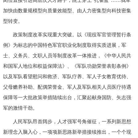
岗位直接引进高层次人才路子，院士穿上“孔雀蓝”……我军
加快由数量规模型向质量效能型、由人力密集型向科技密集
型转变。
政策制度改革实现重大突破。以《现役军官管理暂行条
例》为标志的中国特色军官职业化制度取得实质进展，军
士、义务兵、文职人员等制度改革一体推进，《中华人民共
和国军人地位和权益保障法》、《军队功勋荣誉表彰条例》
以及军队看望慰问和救济、军队疗养、军人子女教育优待、
父母赡养补助、配偶荣誉金、军人及军队相关人员医疗待遇
保障等一大批政策举措陆续出台，汇聚起献身国防、矢志强
军的激情干劲。
人民军队昂首阔步，人才强军号角催征，一系列新思想
新理念入脑入心，一项项新思路新举措接续推出，一个个现