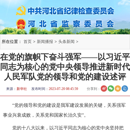
所在位置：
首页
>
新闻播报
>
头条新闻
>
在党的旗帜下奋斗强军——以习近平
同志为核心的党中央领导推进新时代
人民军队党的领导和党的建设述评
来源：
新华社
发布时间：
2023-07-20 08:45:59
分享到：
“党的领导和党的建设是我军建设发展的关键，关系强军
事业兴衰成败，关系党和国家长治久安”。
党的十八大以来，以习近平同志为核心的党中央坚持把