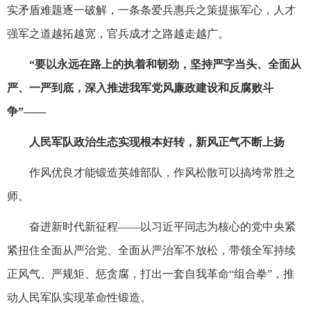
实矛盾难题逐一破解，一条条爱兵惠兵之策提振军心，人才
强军之道越拓越宽，官兵成才之路越走越广。
“要以永远在路上的执着和韧劲，坚持严字当头、全面从
严、一严到底，深入推进我军党风廉政建设和反腐败斗
争”——
人民军队政治生态实现根本好转，新风正气不断上扬
作风优良才能锻造英雄部队，作风松散可以搞垮常胜之
师。
奋进新时代新征程——以习近平同志为核心的党中央紧
紧扭住全面从严治党、全面从严治军不放松，带领全军持续
正风气、严规矩、惩贪腐，打出一套自我革命“组合拳”，推
动人民军队实现革命性锻造。