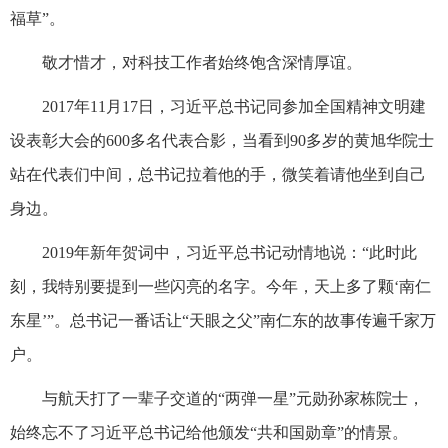
福草”。
敬才惜才，对科技工作者始终饱含深情厚谊。
2017年11月17日，习近平总书记同参加全国精神文明建
设表彰大会的600多名代表合影，当看到90多岁的黄旭华院士
站在代表们中间，总书记拉着他的手，微笑着请他坐到自己
身边。
2019年新年贺词中，习近平总书记动情地说：“此时此
刻，我特别要提到一些闪亮的名字。今年，天上多了颗‘南仁
东星’”。总书记一番话让“天眼之父”南仁东的故事传遍千家万
户。
与航天打了一辈子交道的“两弹一星”元勋孙家栋院士，
始终忘不了习近平总书记给他颁发“共和国勋章”的情景。