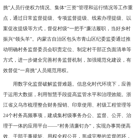
挑”人员行使权力情况、集体“三资”管理和运行情况等工作重
点，通过日常监督提级、专项监督提级、线索办理提级、以
案促改提级等方式，督促村级“一把手”廉洁履职，当好乡村
振兴“领头羊”。内蒙古自治区包头市青山区纪委监委通过推
动明确村务监督委员会职责定位、制定村干部正负面清单等
方式，进一步健全完善村务监督机制，加强规范化建设，有
效督促“一肩挑”人员规范用权。
用数字化监督破解监督难题。信息化时代环境下，应善
于运用大数据，利用智慧手段提高监管水平和治理效能。浙
江省义乌市梳理整合财务报销、印章使用、村级工程管理等
24个村务高频事项，建成集村级事务办公、监督、公开、治
理于一体的应用平台——“村务清廉钉办”，实现办事简便高
效、干部干事规矩、用权全程公开，形成完整的监督闭环，