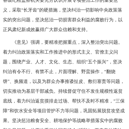
各级纪检监察机关要充分认识开展专项整治工作的重要意
义，采取“长牙齿”的硬措施，坚决纠治一切影响中央政策落
实的突出问题，坚决惩治一切损害群众利益的腐败行为，以
正风肃纪新成效赢得广大群众信赖和支持。
《意见》强调，要精准把握重点，深入整治突出问题。
着力纠治政策落实和工作推进中的形式主义、官僚主义问
题，围绕产业、人才、文化、生态、组织“五个振兴”，坚决
纠治有令不行、有禁不止，片面理解、野蛮操作，“翻烧
饼”、换频道，以及为群众办事推诿扯皮、敷衍塞责等问题，
切实推动为基层干部减负。持续督促守住不发生规模性返贫
底线，着力纠治返贫摸排走过场、帮扶不及时不精准，“三保
障”和饮水安全等项目管护不力等问题，巩固拓展脱贫攻坚成
果。坚决惩治粮食安全、耕地保护等战略举措落实中的腐败