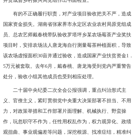
并责成县乡村振兴局党组作出书面检查。
有的不正确履行职责，对产业项目验收把关不严，造成
国家资金损失。湖南省张家界市永定区农业农村局原党组成
员、总农艺师戴春桃带队验收罗塔坪乡某农场莓茶产业奖扶
项目时，安排农场法人唐龙海自行测量莓茶种植面积，导致
该农场虚报面积30亩并通过验收，造成国家产业扶贫资金1．
5万元被套取。去年6月，戴春桃、唐龙海受到党内严重警告
处分，验收小组其他成员也受到相应处理。
二十届中央纪委二次全会公报强调，重点纠治形式主
义、官僚主义，紧盯贯彻党中央重大决策部署不担当、不用
力，对政策举措和工作部署片面理解、机械执行、野蛮操
作，玩忽职守不作为，任性用权乱作为，权力观异化、政绩
观扭曲、事业观偏差等问题，深挖根源、找准症结，精准纠