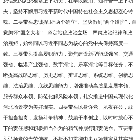
想信念的思想根基上下功夫，在学以致用、知行合一上下功
夫，坚持不懈用习近平新时代中国特色社会主义思想凝心铸
魂。二要带头忠诚捍卫“两个确立”、坚决做到“两个维护”，自
觉胸怀“国之大者”，坚定站稳政治立场，严肃政治纪律和政
治规矩，始终同以习近平同志为核心的党中央保持高度一
致。三要带头提高履职能力，聚焦建设新型能源强省、交通
强省、临港产业强省、数字河北、乐享河北等目标任务，不
断提高战略思维、历史思维、辩证思维、系统思维、创新思
维、法治思维、底线思维能力，增强推动高质量发展本领、
服务群众本领、防范化解风险本领，扎实推进中国式现代化
河北场景变为美好现实。四要带头以身许党、夙夜在公，敢
于担当担责，发扬斗争精神，鼓励干事创业，以时时放心不
下的责任感和积极担当作为的精气神履行职责使命。五要带
头弘扬党的光荣传统，不折不扣贯彻中央八项规定及其实施