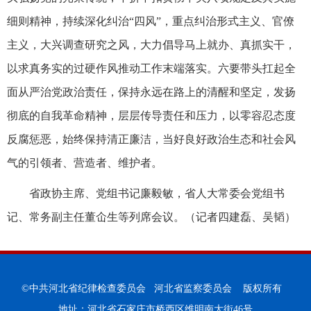
细则精神，持续深化纠治“四风”，重点纠治形式主义、官僚
主义，大兴调查研究之风，大力倡导马上就办、真抓实干，
以求真务实的过硬作风推动工作末端落实。六要带头扛起全
面从严治党政治责任，保持永远在路上的清醒和坚定，发扬
彻底的自我革命精神，层层传导责任和压力，以零容忍态度
反腐惩恶，始终保持清正廉洁，当好良好政治生态和社会风
气的引领者、营造者、维护者。
省政协主席、党组书记廉毅敏，省人大常委会党组书
记、常务副主任董仚生等列席会议。（记者四建磊、吴韬）
©中共河北省纪律检查委员会 河北省监察委员会 版权所有
地址：河北省石家庄市桥西区维明南大街46号