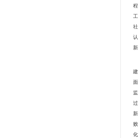
程
工
社
认
新
建
面
监
过
新
败
化