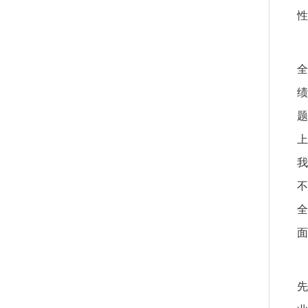
性
全
绩
题
上
我
不
全
面
先