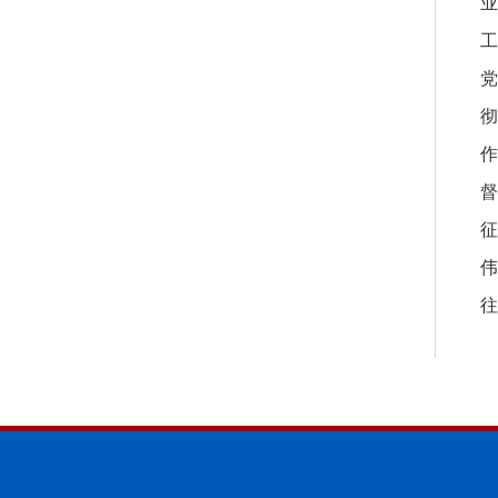
业
工
党
彻
作
督
征
伟
往