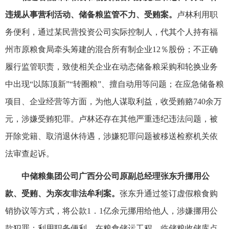
违规从事营利活动、储备粮监管不力、受贿案。
卢林利用职
务便利，通过某民营投资公司实际控制人，代其个人持有福
州市原粮食局牵头筹建的混合所有制企业12％股份；不正确
履行监管职责，致使相关企业在动态储备粮采购和轮换业务
中出现“以陈顶新”“转圈粮”、擅自动用等问题；在应急储备粮
项目、企业经营等方面，为他人谋取利益，收受贿赂740余万
元，涉嫌受贿犯罪。卢林还存在其他严重违纪违法问题，被
开除党籍、取消退休待遇，涉嫌犯罪问题被移送检察机关依
法审查起诉。
中储粮集团公司广西分公司原副总经理张东升挪用公
款、受贿、为亲友非法牟利案。
张东升通过签订虚假粮食购
销协议等方式，将公款1．1亿余元挪用给他人，涉嫌挪用公
款犯罪；利用职务便利，在粮食储运工程、临储粮收储库点