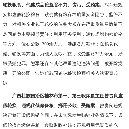
轮换粮食、代储成品粮监管不力、贪污、受贿案。
熊军违规
安排虚假轮换粮食，致使储备粮存在质量安全隐患；监管不
力，对相关企业包干轮换的储备大米存在严重质量及数量不
足问题负主要领导责任；利用职务便利，通过虚增购粮价格
等方式，侵吞公款1300余万元，涉嫌贪污犯罪；在粮食代
储、轮换等方面，为他人谋取利益，收受贿赂27万余元，涉
嫌受贿犯罪。熊军还存在其他严重违纪违法问题，被开除党
籍、开除公职，涉嫌犯罪问题被移送检察机关依法审查起
诉。
广西壮族自治区桂林市第一、第三粮库原主任曾贵良虚
假轮换、违规代储储备粮、挪用公款、受贿案。
曾贵良违规
决定签订虚假购销合同，在未实际发生购销业务情况下，虚
假轮换市级储备粮，套取财政补贴；违规租用无资质的仓