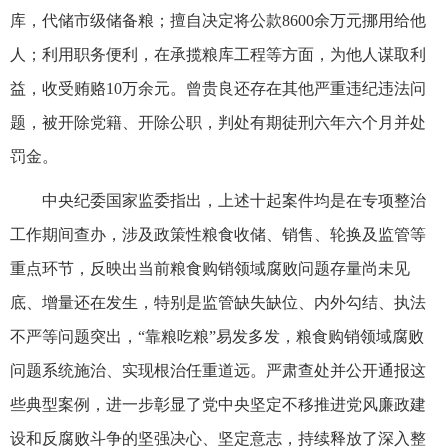
库，代储市级储备粮；擅自决定将公款8600余万元挪用给他
人；利用职务便利，在承揽粮库工程等方面，为他人谋取利
益，收受贿赂10万余元。曾贵良还存在其他严重违纪违法问
题，被开除党籍、开除公职，判处有期徒刑六年六个月并处
罚金。
中央纪委国家监委指出，上述十起案件均是在专项整治
工作期间查办，涉及政策性粮食收储、销售、轮换及监管等
重点环节，反映出当前粮食购销领域腐败问题存量尚未见
底、增量还在发生，特别是监管缺失缺位、内外勾结、执法
不严等问题突出，“靠粮吃粮”易发多发，粮食购销领域腐败
问题系统施治、实现根治任重道远。严肃查处并公开通报这
些典型案例，进一步彰显了党中央坚定不移推进党风廉政建
设和反腐败斗争的坚强决心、坚定意志，持续释放了深入整