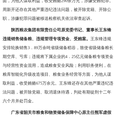
面，为他人谋取利益，收受贿赂290余万元，涉嫌受贿犯罪。
周新开还存在其他严重违纪违法问题，被开除党籍、开除公
职，涉嫌犯罪问题被移送检察机关依法审查起诉。
陕西粮农集团有限责任公司原党委书记、董事长王东锋
违规销售储备粮、违规管理专项资金、受贿案。
王东锋违规
安排轮换销售3．89万余吨省级储备稻谷，致使省级储备粮长
期空库、亏库；违规将下属企业的4．25亿元储备粮专项资金
与经营性资金混用，造成粮食安全风险；利用职务便利，在
粮库智能化升级改造项目、粮食业务经营等方面，为他人谋
取利益，收受贿赂675万余元。王东锋还存在其他严重违纪违
法问题，被开除党籍、取消退休待遇，判处有期徒刑十二年
六个月并处罚金。
广东省韶关市粮食和物资储备保障中心原主任熊军虚假