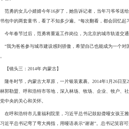
范勇的女儿小婧婧今年16岁了，她告诉记者，当年习爷爷送
书包中的两套童书，看了不知多少遍。“每次翻看，都会回忆起
今年春节过后，范勇将重返工作岗位，为北京的城市轨道交通
“我为爸爸参与城市建设感到骄傲，希望自己也能成为一个对
。
【镜头三：2014年 内蒙古】
隆冬时节，内蒙古大草原，一片银装素裹。2014年1月26日
林郭勒盟、呼和浩特市等地，深入林场、牧场、企业、牧户、社
党中央的关心和关怀。
在呼和浩特市儿童福利院里，习近平总书记鼓励聋哑女孩王雅
习近平总书记弯了弯大拇指，用哑语表示“谢谢”。总书记笑容可