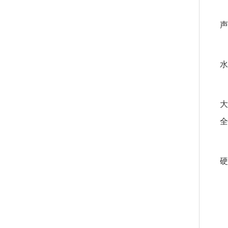
声
水
大
全
硬