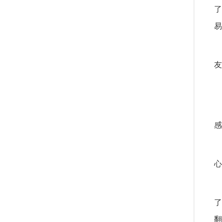
了
易
友
感
心
了
翻