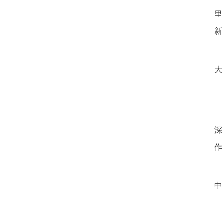
里
新
大
深
作
中