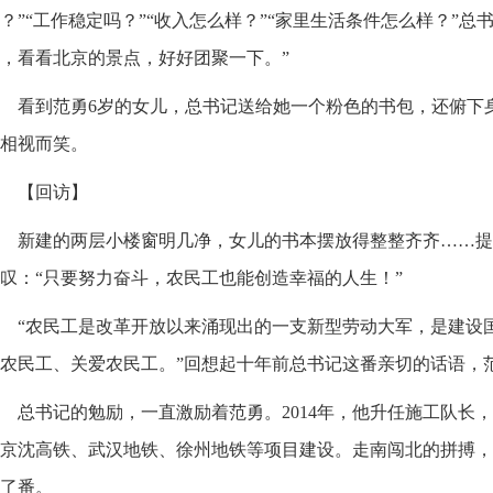
？”“工作稳定吗？”“收入怎么样？”“家里生活条件怎么样？”总
，看看北京的景点，好好团聚一下。”
看到范勇6岁的女儿，总书记送给她一个粉色的书包，还俯下
相视而笑。
【回访】
新建的两层小楼窗明几净，女儿的书本摆放得整整齐齐……提
叹：“只要努力奋斗，农民工也能创造幸福的人生！”
“农民工是改革开放以来涌现出的一支新型劳动大军，是建设
农民工、关爱农民工。”回想起十年前总书记这番亲切的话语，
总书记的勉励，一直激励着范勇。2014年，他升任施工队长
京沈高铁、武汉地铁、徐州地铁等项目建设。走南闯北的拼搏，
了番。