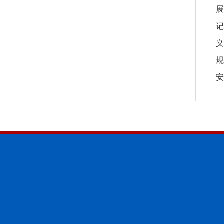
展
记
义
规
安