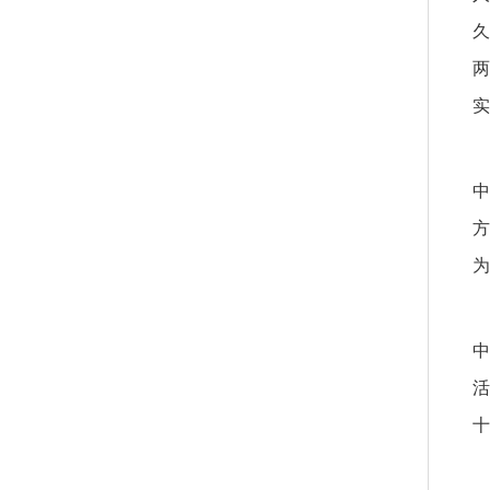
久
两
实
中
方
为
中
活
十