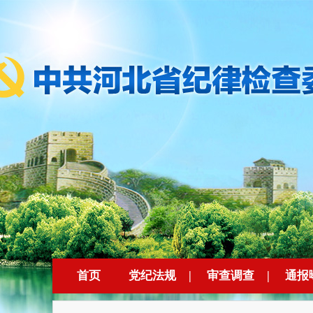
首页
党纪法规
|
审查调查
|
通报