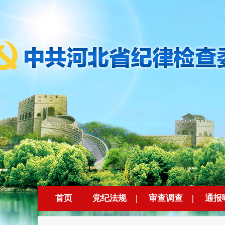
首页
党纪法规
|
审查调查
|
通报