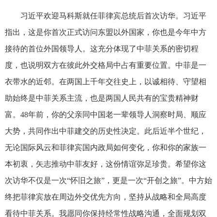
习近平欢迎马科斯就任菲律宾总统后首次访华。习近平
指出，这是你首次正式访问东盟以外国家，你也是今年中方
接待的首位外国领导人。这充分体现了中菲关系的密切程
度，也说明双方在彼此外交格局中占有重要位置。中菲是一
衣带水的近邻。在两国上千年交往史上，以诚相待、守望相
助始终是中菲关系主流，也是两国人民共有的宝贵精神财
富。48年前，你的父亲同中国老一辈领导人洞察时局、顺应
大势，共同作出中菲建交的历史性决定。此后近半个世纪，
无论国际风云和菲律宾国内政局如何变化，你和你的家族一
本初衷，矢志推动中菲友好，这份情谊弥足珍贵。希望你这
次访华不仅是一次“怀旧之旅”，更是一次“开创之旅”。中方始
终把菲律宾放在周边外交优先方向，坚持从战略和全局高度
看待中菲关系。我愿同你保持经常性战略沟通，全面规划双