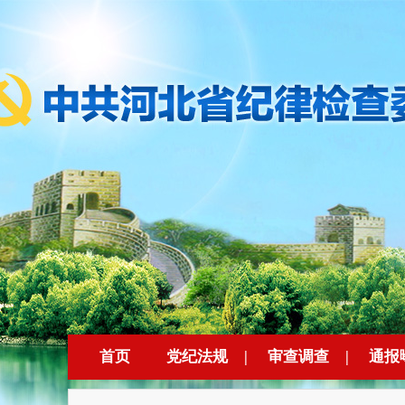
首页
党纪法规
|
审查调查
|
通报