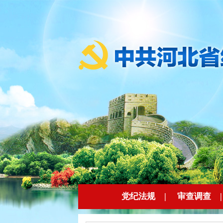
党纪法规
|
审查调查