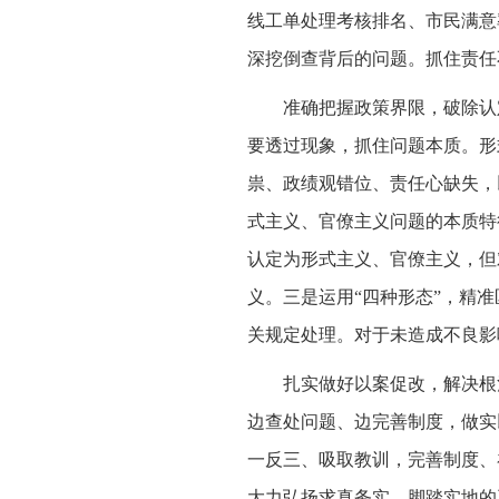
线工单处理考核排名、市民满意
深挖倒查背后的问题。抓住责任
准确把握政策界限，破除认
要透过现象，抓住问题本质。形
祟、政绩观错位、责任心缺失，
式主义、官僚主义问题的本质特
认定为形式主义、官僚主义，但
义。三是运用“四种形态”，精
关规定处理。对于未造成不良影
扎实做好以案促改，解决根
边查处问题、边完善制度，做实
一反三、吸取教训，完善制度、
大力弘扬求真务实、脚踏实地的