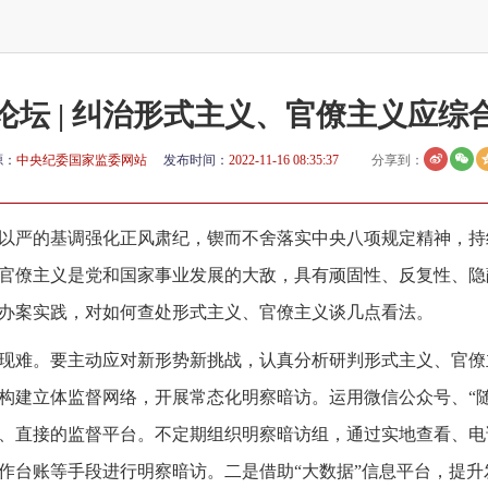
论坛 | 纠治形式主义、官僚主义应综
源：
中央纪委国家监委网站
发布时间：
2022-11-16 08:35:37
分享到：
以严的基调强化正风肃纪，锲而不舍落实中央八项规定精神，持
官僚主义是党和国家事业发展的大敌，具有顽固性、反复性、隐
办案实践，对如何查处形式主义、官僚主义谈几点看法。
现难。要主动应对新形势新挑战，认真分析研判形式主义、官僚
构建立体监督网络，开展常态化明察暗访。运用微信公众号、“随
、直接的监督平台。不定期组织明察暗访组，通过实地查看、电
作台账等手段进行明察暗访。二是借助“大数据”信息平台，提