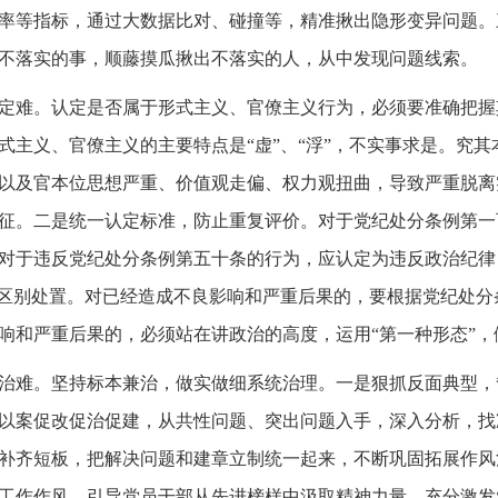
率等指标，通过大数据比对、碰撞等，精准揪出隐形变异问题。
不落实的事，顺藤摸瓜揪出不落实的人，从中发现问题线索。
定难。认定是否属于形式主义、官僚主义行为，必须要准确把握
式主义、官僚主义的主要特点是“虚”、“浮”，不实事求是。究
以及官本位思想严重、价值观走偏、权力观扭曲，导致严重脱离
征。二是统一认定标准，防止重复评价。对于党纪处分条例第一
对于违反党纪处分条例第五十条的行为，应认定为违反政治纪律
准区别处置。对已经造成不良影响和严重后果的，要根据党纪处
响和严重后果的，必须站在讲政治的高度，运用“第一种形态”，
治难。坚持标本兼治，做实做细系统治理。一是狠抓反面典型，
以案促改促治促建，从共性问题、突出问题入手，深入分析，找
补齐短板，把解决问题和建章立制统一起来，不断巩固拓展作风
工作作风。引导党员干部从先进榜样中汲取精神力量，充分激发