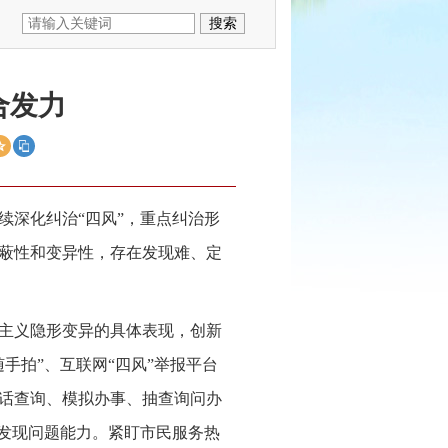
合发力
续深化纠治“四风”，重点纠治形
蔽性和变异性，存在发现难、定
主义隐形变异的具体表现，创新
手拍”、互联网“四风”举报平台
话查询、模拟办事、抽查询问办
升发现问题能力。紧盯市民服务热