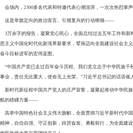
会场内，2300多名代表和特邀代表心潮澎湃，一次次热烈掌
这是举旗定向的政治宣言、引领复兴的行动纲领——
3万余字的报告，凝聚党心民心，全面总结过去五年工作和新
思主义中国化时代化新境界新要求，擘画迈向全面建设社会主义
奋斗目标进军的宏伟蓝图。
“中国共产党已走过百年奋斗历程。我们党立志于中华民族千
事业，责任无比重大，使命无上光荣。”习近平总书记的话语催
新时代新征程中国共产党人的庄严宣誓，凝聚起推动中华民族
航的磅礴力量——
高举中国特色社会主义伟大旗帜，全面贯彻习近平新时代中国
精神，自信自强、守正创新，踔厉奋发、勇毅前行，为全面建设