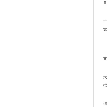
血
十
党
文
大
把
继