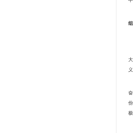
中
组
大
义
奋
份
极