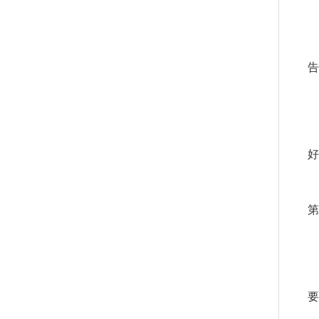
告
好
第
要