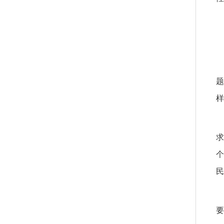
题
样
求
个
民
要