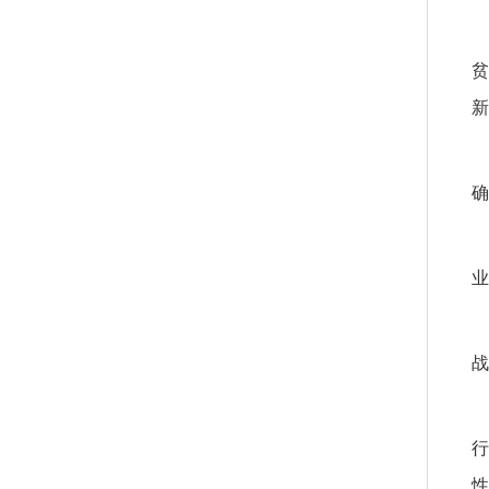
贫
新
确
业
战
行
性