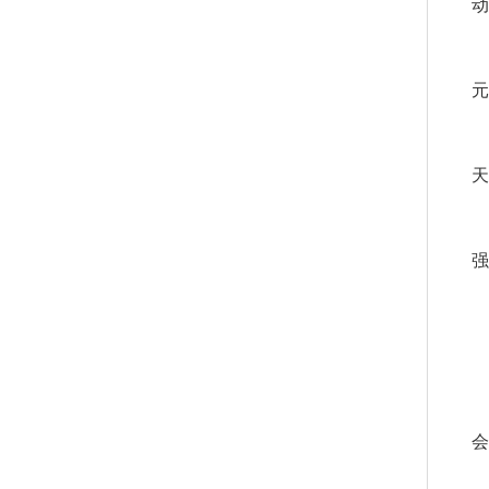
动
元
天
强
会