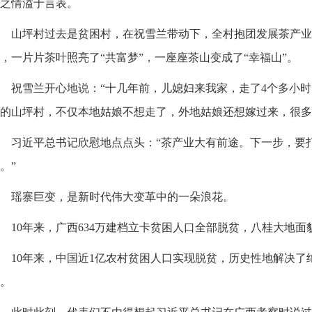
之情溢于言表。
山坪村过去是贫困村，在祝雪兰带动下，全村抱团发展茶产业
，一片片茶叶照亮了“共富梦”，一座座茶山变成了“幸福山”。
祝雪兰开心地说：“十几年前，儿媳妇来我家，走了4个多小
的山坪村，不仅本地姑娘不想走了，外地姑娘还想嫁过来，很多
习近平总书记欣慰地点点头：“茶产业大有前途。下一步，要
。”
瑶寨巨变，是新时代伟大变革中的一朵浪花。
10年来，广西634万建档立卡贫困人口全部脱贫，八桂大地面
10年来，中国近1亿农村贫困人口实现脱贫，历史性地解决了
。