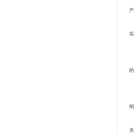
产
实
的
明
夫