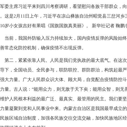
军委主席习近平来到四川考察调研，看望慰问各族干部群众，向
。这是2月11日上午，习近平在凉山彝族自治州昭觉县三岔河乡
10岁小女孩吉好有果唱《国旗国旗真美丽》。 新华社记者 鞠鹏/
当前，我国外防输入压力持续加大，国内疫情反弹的风险始终
善常态化防控机制，确保疫情不出现反弹。
第二，紧紧依靠人民。人民是我们党执政的最大底气。在这次
导下，全国动员、全民参与，联防联控、群防群治，构筑起最严
强大力量。广大人民群众识大体、顾大局，自觉配合疫情防控斗
力量。古人说：“能用众力，则无敌于天下矣；能用众智，则无
维护人民根本利益的最广泛、最真实、最管用的民主。我们要坚
力量凝聚到党和人民事业中来。内蒙古自治区是我国最早成立的
民族区域自治制度，加强各民族交往交流交融，加快民族地区经