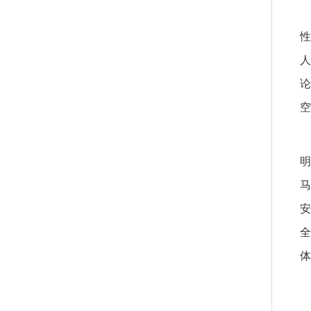
性
人
论
空
明
马
安
全
体