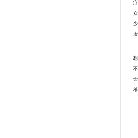
疗
众
少
虚
想
不
命
移