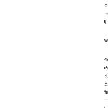
央
福
听
完
领
的
性
是
和
善