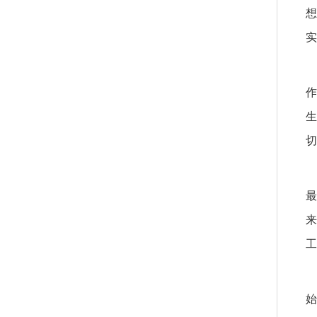
想
实
作
生
切
最
来
工
始