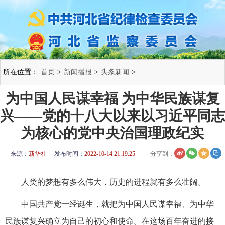
所在位置：
首页
>
新闻播报
>
头条新闻
>
为中国人民谋幸福 为中华民族谋复
兴——党的十八大以来以习近平同志
为核心的党中央治国理政纪实
来源：
新华社
发布时间：
2022-10-14 21:19:25
分享到：
人类的梦想有多么伟大，历史的进程就有多么壮阔。
中国共产党一经诞生，就把为中国人民谋幸福、为中华
民族谋复兴确立为自己的初心和使命。在这场百年奋进的接