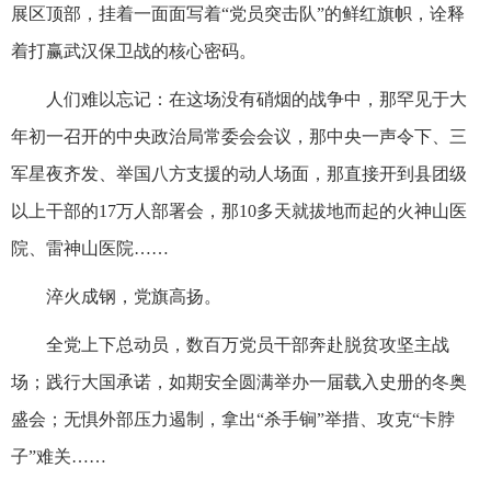
展区顶部，挂着一面面写着“党员突击队”的鲜红旗帜，诠释
着打赢武汉保卫战的核心密码。
人们难以忘记：在这场没有硝烟的战争中，那罕见于大
年初一召开的中央政治局常委会会议，那中央一声令下、三
军星夜齐发、举国八方支援的动人场面，那直接开到县团级
以上干部的17万人部署会，那10多天就拔地而起的火神山医
院、雷神山医院……
淬火成钢，党旗高扬。
全党上下总动员，数百万党员干部奔赴脱贫攻坚主战
场；践行大国承诺，如期安全圆满举办一届载入史册的冬奥
盛会；无惧外部压力遏制，拿出“杀手锏”举措、攻克“卡脖
子”难关……