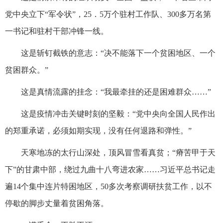
党中央立下“军令状”，25．5万个驻村工作队、300多万名第
一书记和驻村干部冲锋一线。
这是斩钉截铁的意志：“决不能落下一个贫困地区、一个
贫困群众。”
这是真情流露的挂念：“我最牵挂的还是困难群众……”
这是疫情冲击关键时刻的坚毅：“党中央向全国人民作出
的郑重承诺，必须如期实现，没有任何退路和弹性。”
天寒地冻的太行山深处，顶风冒雪看真贫；“瘠苦甲于天
下”的甘肃中部，绕过九曲十八弯进农家……习近平总书记走
遍14个集中连片特困地区，50多次考察调研扶贫工作，以不
停歇的脚步丈量着贫困角落。