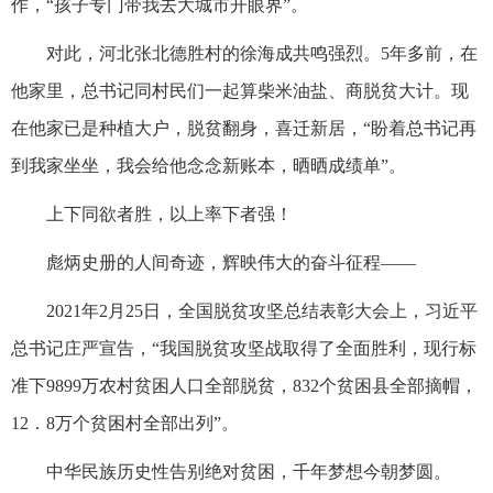
作，“孩子专门带我去大城市开眼界”。
对此，河北张北德胜村的徐海成共鸣强烈。5年多前，在
他家里，总书记同村民们一起算柴米油盐、商脱贫大计。现
在他家已是种植大户，脱贫翻身，喜迁新居，“盼着总书记再
到我家坐坐，我会给他念念新账本，晒晒成绩单”。
上下同欲者胜，以上率下者强！
彪炳史册的人间奇迹，辉映伟大的奋斗征程——
2021年2月25日，全国脱贫攻坚总结表彰大会上，习近平
总书记庄严宣告，“我国脱贫攻坚战取得了全面胜利，现行标
准下9899万农村贫困人口全部脱贫，832个贫困县全部摘帽，
12．8万个贫困村全部出列”。
中华民族历史性告别绝对贫困，千年梦想今朝梦圆。