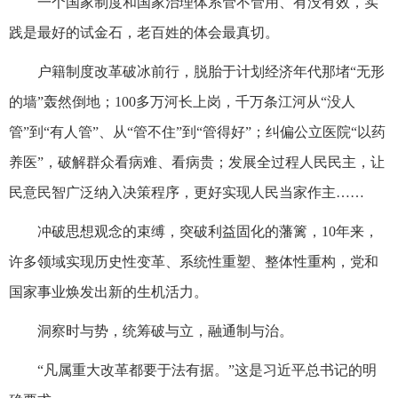
一个国家制度和国家治理体系管不管用、有没有效，实
践是最好的试金石，老百姓的体会最真切。
户籍制度改革破冰前行，脱胎于计划经济年代那堵“无形
的墙”轰然倒地；100多万河长上岗，千万条江河从“没人
管”到“有人管”、从“管不住”到“管得好”；纠偏公立医院“以药
养医”，破解群众看病难、看病贵；发展全过程人民民主，让
民意民智广泛纳入决策程序，更好实现人民当家作主……
冲破思想观念的束缚，突破利益固化的藩篱，10年来，
许多领域实现历史性变革、系统性重塑、整体性重构，党和
国家事业焕发出新的生机活力。
洞察时与势，统筹破与立，融通制与治。
“凡属重大改革都要于法有据。”这是习近平总书记的明