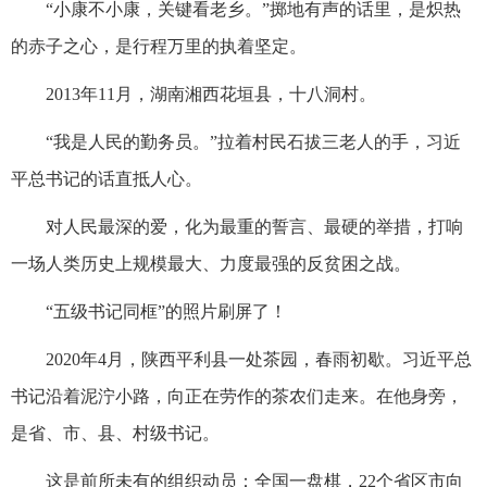
“小康不小康，关键看老乡。”掷地有声的话里，是炽热
的赤子之心，是行程万里的执着坚定。
2013年11月，湖南湘西花垣县，十八洞村。
“我是人民的勤务员。”拉着村民石拔三老人的手，习近
平总书记的话直抵人心。
对人民最深的爱，化为最重的誓言、最硬的举措，打响
一场人类历史上规模最大、力度最强的反贫困之战。
“五级书记同框”的照片刷屏了！
2020年4月，陕西平利县一处茶园，春雨初歇。习近平总
书记沿着泥泞小路，向正在劳作的茶农们走来。在他身旁，
是省、市、县、村级书记。
这是前所未有的组织动员：全国一盘棋，22个省区市向