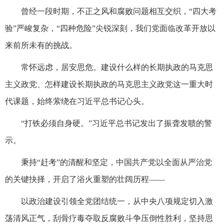
曾经一段时期，不正之风和腐败问题相互交织，“四大考
验”严峻复杂，“四种危险”尖锐深刻，我们党面临改革开放以
来前所未有的挑战。
常怀远虑，居安思危。建设什么样的长期执政的马克思
主义政党、怎样建设长期执政的马克思主义政党这一重大时
代课题，始终萦绕在习近平总书记心头。
“打铁必须自身硬。”习近平总书记发出了振聋发聩的警
示。
秉持“赶考”的清醒和坚定，中国共产党以全面从严治党
的关键抉择，开启了浴火重塑的壮阔历程——
以政治建设引领全党团结统一，从中央八项规定切入激
荡清风正气，刮骨疗毒夺取反腐败斗争压倒性胜利，坚持思