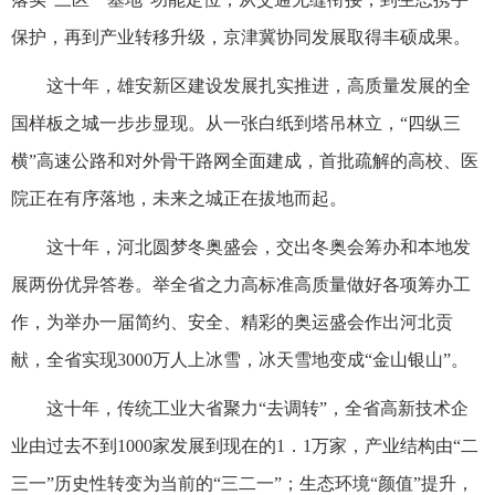
保护，再到产业转移升级，京津冀协同发展取得丰硕成果。
这十年，雄安新区建设发展扎实推进，高质量发展的全
国样板之城一步步显现。从一张白纸到塔吊林立，“四纵三
横”高速公路和对外骨干路网全面建成，首批疏解的高校、医
院正在有序落地，未来之城正在拔地而起。
这十年，河北圆梦冬奥盛会，交出冬奥会筹办和本地发
展两份优异答卷。举全省之力高标准高质量做好各项筹办工
作，为举办一届简约、安全、精彩的奥运盛会作出河北贡
献，全省实现3000万人上冰雪，冰天雪地变成“金山银山”。
这十年，传统工业大省聚力“去调转”，全省高新技术企
业由过去不到1000家发展到现在的1．1万家，产业结构由“二
三一”历史性转变为当前的“三二一”；生态环境“颜值”提升，