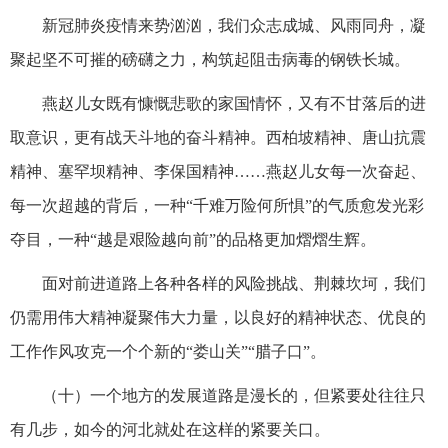
新冠肺炎疫情来势汹汹，我们众志成城、风雨同舟，凝
聚起坚不可摧的磅礴之力，构筑起阻击病毒的钢铁长城。
燕赵儿女既有慷慨悲歌的家国情怀，又有不甘落后的进
取意识，更有战天斗地的奋斗精神。西柏坡精神、唐山抗震
精神、塞罕坝精神、李保国精神……燕赵儿女每一次奋起、
每一次超越的背后，一种“千难万险何所惧”的气质愈发光彩
夺目，一种“越是艰险越向前”的品格更加熠熠生辉。
面对前进道路上各种各样的风险挑战、荆棘坎坷，我们
仍需用伟大精神凝聚伟大力量，以良好的精神状态、优良的
工作作风攻克一个个新的“娄山关”“腊子口”。
（十）一个地方的发展道路是漫长的，但紧要处往往只
有几步，如今的河北就处在这样的紧要关口。