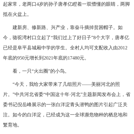
起家常，老两口4岁的孙子唐孝亿瞪着一双懵懂的眼睛，两脚
抵在火盆上。
建新房、修新路、兴产业，靠奋斗摘掉贫困帽子。如
今，骆驼湾村口立起了“我们过上了好日子”8个大字，唐孝亿
已经是阜平县城厢中学的学生。全村人均可支配收入由2012
年底的950元增长到2021年底的17480元。
看，一只“火出圈”的小鸟。
“今天，我给大家带来了几组照片——美丽河北的照
片。”中共河北省委“中国这十年·河北”主题新闻发布会上，省
委书记倪岳峰展示的一张白洋淀青头潜鸭的图片引起广泛关
注。如今的白洋淀，已经成为这一全球濒危物种的栖息地和
繁育地。